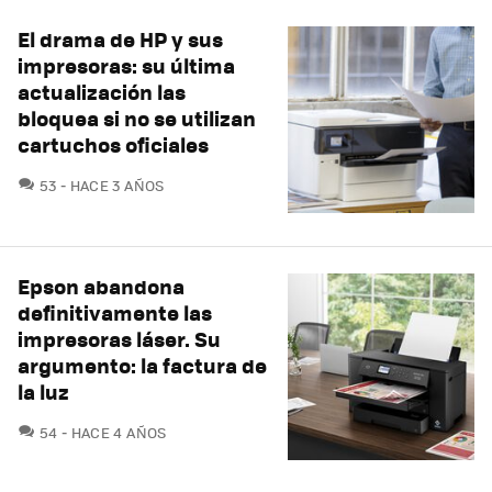
El drama de HP y sus
impresoras: su última
actualización las
bloquea si no se utilizan
cartuchos oficiales
COMENTARIOS
53
HACE 3 AÑOS
Epson abandona
definitivamente las
impresoras láser. Su
argumento: la factura de
la luz
COMENTARIOS
54
HACE 4 AÑOS