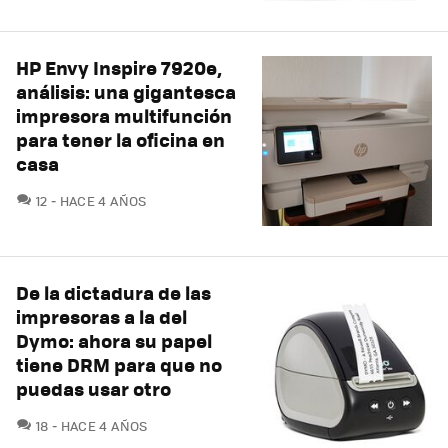
HP Envy Inspire 7920e,
análisis: una gigantesca
impresora multifunción
para tener la oficina en
casa
COMENTARIOS
12
HACE 4 AÑOS
De la dictadura de las
impresoras a la del
Dymo: ahora su papel
tiene DRM para que no
puedas usar otro
COMENTARIOS
18
HACE 4 AÑOS