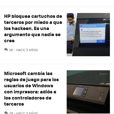
HP bloquea cartuchos de
terceros por miedo a que
los hackeen. Es una
argumento que nadie se
cree
COMENTARIOS
26
HACE 3 AÑOS
Microsoft cambia las
reglas de juego para los
usuarios de Windows
con impresora: adiós a
los controladores de
terceros
COMENTARIOS
28
HACE 3 AÑOS