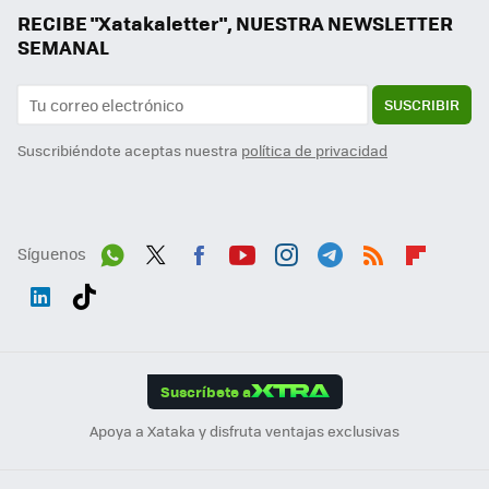
RECIBE "Xatakaletter", NUESTRA NEWSLETTER
SEMANAL
SUSCRIBIR
Suscribiéndote aceptas nuestra
política de privacidad
Síguenos
Wh
Twit
Fac
You
Inst
Tele
RSS
Flip
ats
ter
ebo
tub
agr
gra
boa
Link
Tikt
App
ok
e
am
m
rd
edI
ok
Suscríbete a
n
Apoya a Xataka y disfruta ventajas exclusivas