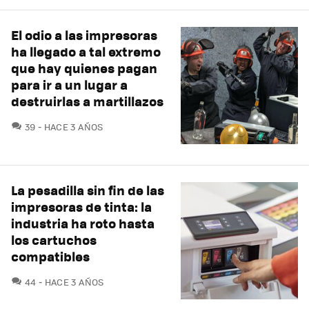
El odio a las impresoras
ha llegado a tal extremo
que hay quienes pagan
para ir a un lugar a
destruirlas a martillazos
COMENTARIOS
39
HACE 3 AÑOS
La pesadilla sin fin de las
impresoras de tinta: la
industria ha roto hasta
los cartuchos
compatibles
COMENTARIOS
44
HACE 3 AÑOS