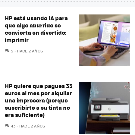
HP está usando IA para
que algo aburrido se
convierta en divertido:
imprimir
COMENTARIOS
5
HACE 2 AÑOS
HP quiere que pagues 33
euros al mes por alquilar
una impresora (porque
suscribirte a su tinta no
era suficiente)
COMENTARIOS
43
HACE 2 AÑOS