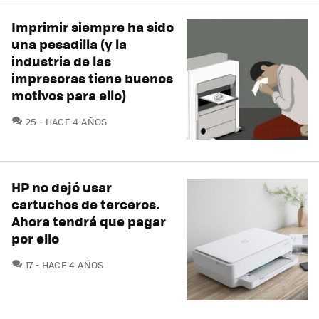
Imprimir siempre ha sido
una pesadilla (y la
industria de las
impresoras tiene buenos
motivos para ello)
COMENTARIOS
25
HACE 4 AÑOS
HP no dejó usar
cartuchos de terceros.
Ahora tendrá que pagar
por ello
COMENTARIOS
17
HACE 4 AÑOS