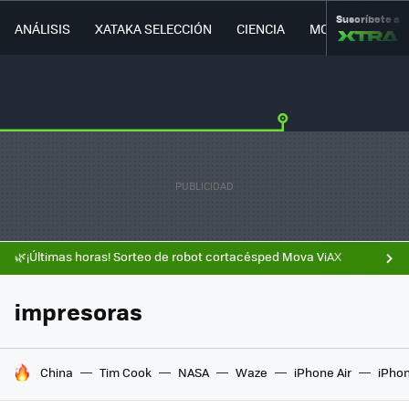
Suscríbete a
ANÁLISIS
XATAKA SELECCIÓN
CIENCIA
MOVILIDAD
🌿¡Últimas horas! Sorteo de robot cortacésped Mova ViAX
impresoras
HOY SE HABLA DE
China
Tim Cook
NASA
Waze
iPhone Air
iPhon