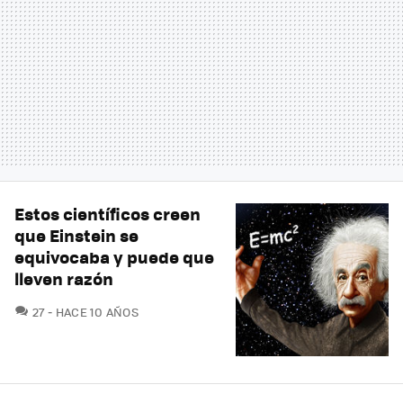
Estos científicos creen
que Einstein se
equivocaba y puede que
lleven razón
COMENTARIOS
27
HACE 10 AÑOS