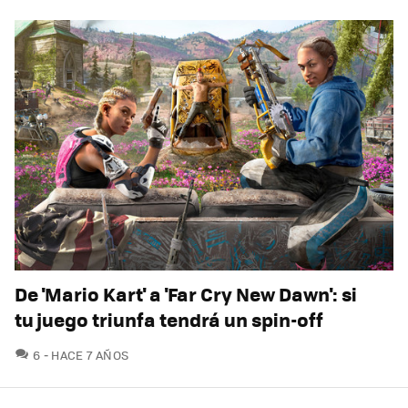
De 'Mario Kart' a 'Far Cry New Dawn': si
tu juego triunfa tendrá un spin-off
COMENTARIOS
6
HACE 7 AÑOS