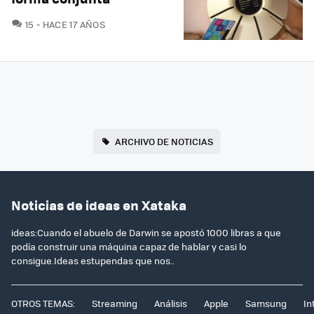
COMENTARIOS
15
HACE 17 AÑOS
ARCHIVO DE NOTICIAS
Noticias de ideas en Xataka
ideas:Cuando el abuelo de Darwin se apostó 1000 libras a que
podía construir una máquina capaz de hablar y casi lo
consigue.Ideas estupendas que nos..
OTROS TEMAS:
Streaming
Análisis
Apple
Samsung
In