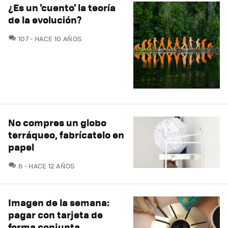
¿Es un 'cuento' la teoría
de la evolución?
COMENTARIOS
107
HACE 10 AÑOS
No compres un globo
terráqueo, fabrícatelo en
papel
COMENTARIOS
6
HACE 12 AÑOS
Imagen de la semana:
pagar con tarjeta de
forma conjunta