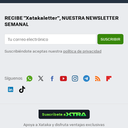
RECIBE "Xatakaletter", NUESTRA NEWSLETTER
SEMANAL
SUSCRIBIR
Suscribiéndote aceptas nuestra
política de privacidad
Síguenos
Wh
Twit
Fac
You
Inst
Tele
RSS
Flip
ats
ter
ebo
tub
agr
gra
boa
Link
Tikt
App
ok
e
am
m
rd
edI
ok
Suscríbete a
n
Apoya a Xataka y disfruta ventajas exclusivas