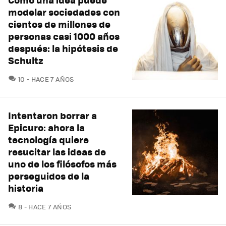
modelar sociedades con
cientos de millones de
personas casi 1000 años
después: la hipótesis de
Schultz
COMENTARIOS
10
HACE 7 AÑOS
Intentaron borrar a
Epicuro: ahora la
tecnología quiere
resucitar las ideas de
uno de los filósofos más
perseguidos de la
historia
COMENTARIOS
8
HACE 7 AÑOS