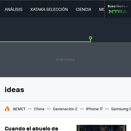
Suscríbete a
ANÁLISIS
XATAKA SELECCIÓN
CIENCIA
MOVILIDAD
ideas
HOY SE HABLA DE
AEMET
China
Generación Z
iPhone 17
Samsung G
Cuando el abuelo de