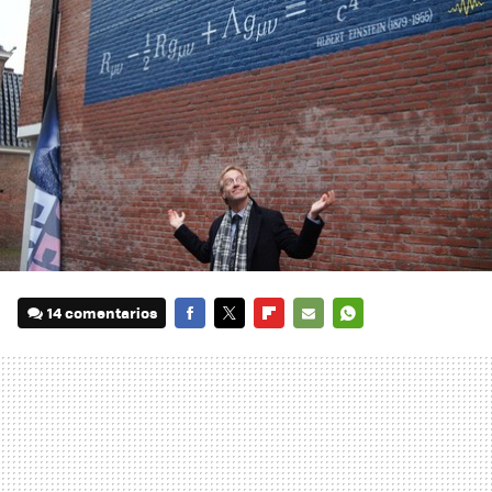
14 comentarios
FACEBOOK
TWITTER
FLIPBOARD
E-
WHATSAPP
MAIL