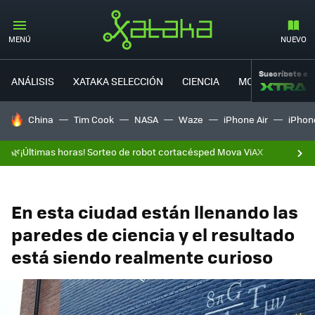
MENÚ
NUEVO
Suscríbete a
ANÁLISIS
XATAKA SELECCIÓN
CIENCIA
MOVILIDAD
HOY SE HABLA DE
China
Tim Cook
NASA
Waze
iPhone Air
iPhone
🌿¡Últimas horas! Sorteo de robot cortacésped Mova ViAX
En esta ciudad están llenando las
paredes de ciencia y el resultado
está siendo realmente curioso