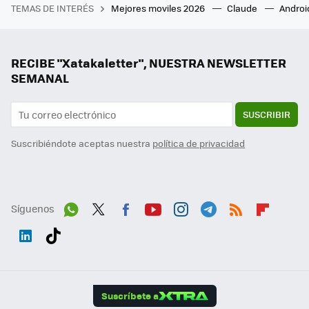
TEMAS DE INTERÉS
Mejores moviles 2026
Claude
Androi
RECIBE "Xatakaletter", NUESTRA NEWSLETTER
SEMANAL
SUSCRIBIR
Suscribiéndote aceptas nuestra
política de privacidad
Síguenos
Wh
Twit
Fac
You
Inst
Tele
RSS
Flip
ats
ter
ebo
tub
agr
gra
boa
Link
Tikt
App
ok
e
am
m
rd
edI
ok
Suscríbete a
n