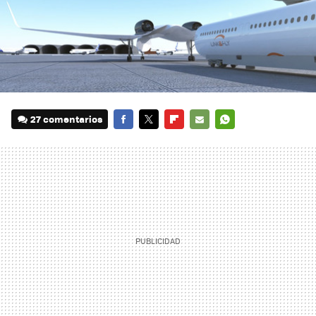
27 comentarios
FACEBOOK
TWITTER
FLIPBOARD
E-
WHATSAPP
MAIL