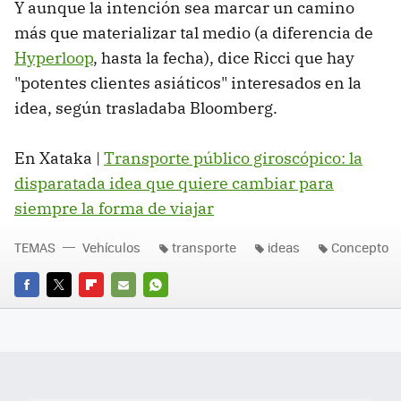
Y aunque la intención sea marcar un camino
más que materializar tal medio (a diferencia de
Hyperloop
, hasta la fecha), dice Ricci que hay
"potentes clientes asiáticos" interesados en la
idea, según trasladaba Bloomberg.
En Xataka |
Transporte público giroscópico: la
disparatada idea que quiere cambiar para
siempre la forma de viajar
TEMAS
Vehículos
transporte
ideas
Concepto
FACEBOOK
TWITTER
FLIPBOARD
E-
WHATSAPP
MAIL