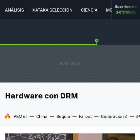
Suscríbete a
ANÁLISIS
XATAKA SELECCIÓN
CIENCIA
MOVILIDAD
Hardware con DRM
HOY SE HABLA DE
AEMET
China
Sequía
Fallout
Generación Z
i