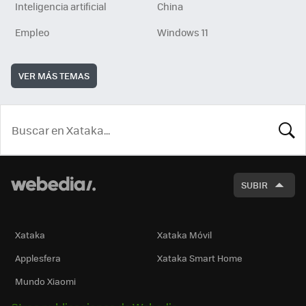
Inteligencia artificial
China
Empleo
Windows 11
VER MÁS TEMAS
BUSCA
SUBIR
Xataka
Xataka Móvil
Applesfera
Xataka Smart Home
Mundo Xiaomi