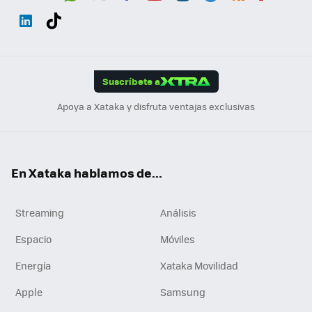
Wh
Twit
Fac
You
Inst
Tele
RSS
Flip
ats
ter
ebo
tub
agr
gra
boa
Link
Tikt
App
ok
e
am
m
rd
edI
ok
Suscríbete a
n
Apoya a Xataka y disfruta ventajas exclusivas
En Xataka hablamos de...
Streaming
Análisis
Espacio
Móviles
Energía
Xataka Movilidad
Apple
Samsung