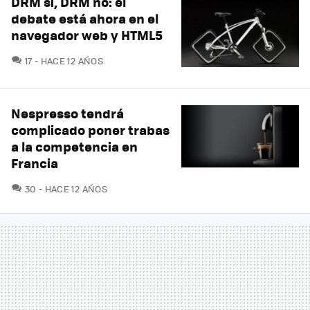
DRM sí, DRM no: el
debate está ahora en el
navegador web y HTML5
COMENTARIOS
17
HACE 12 AÑOS
Nespresso tendrá
complicado poner trabas
a la competencia en
Francia
COMENTARIOS
30
HACE 12 AÑOS