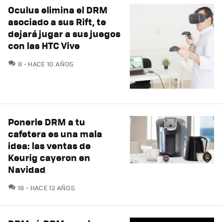
Oculus elimina el DRM
asociado a sus Rift, te
dejará jugar a sus juegos
con las HTC Vive
COMENTARIOS
8
HACE 10 AÑOS
Ponerle DRM a tu
cafetera es una mala
idea: las ventas de
Keurig cayeron en
Navidad
COMENTARIOS
18
HACE 12 AÑOS