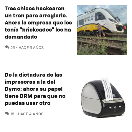
Tres chicos hackearon
un tren para arreglarlo.
Ahora la empresa que los
tenía "brickeados" les ha
demandado
COMENTARIOS
23
HACE 3 AÑOS
De la dictadura de las
impresoras a la del
Dymo: ahora su papel
tiene DRM para que no
puedas usar otro
COMENTARIOS
18
HACE 4 AÑOS