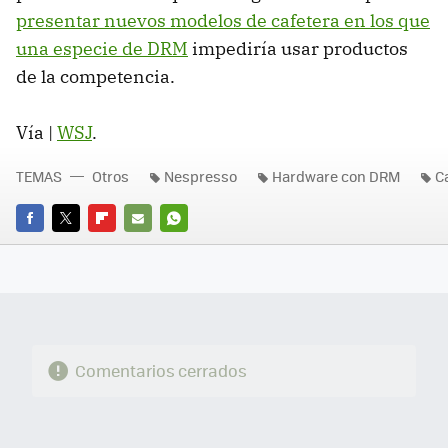
presentar nuevos modelos de cafetera en los que
una especie de DRM
impediría usar productos
de la competencia.
Vía |
WSJ
.
TEMAS
Otros
Nespresso
Hardware con DRM
C
FACEBOOK
TWITTER
FLIPBOARD
E-
WHATSAPP
MAIL
Comentarios cerrados