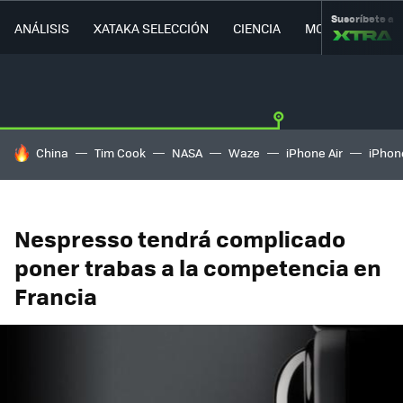
Suscríbete a
ANÁLISIS
XATAKA SELECCIÓN
CIENCIA
MOVILIDAD
HOY SE HABLA DE
China
Tim Cook
NASA
Waze
iPhone Air
iPhone
Nespresso tendrá complicado
poner trabas a la competencia en
Francia