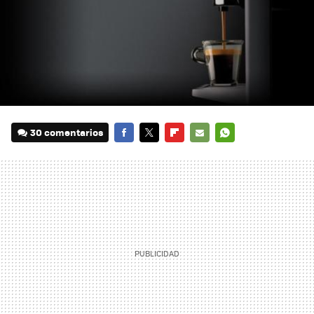
30 comentarios
FACEBOOK
TWITTER
FLIPBOARD
E-
WHATSAPP
MAIL