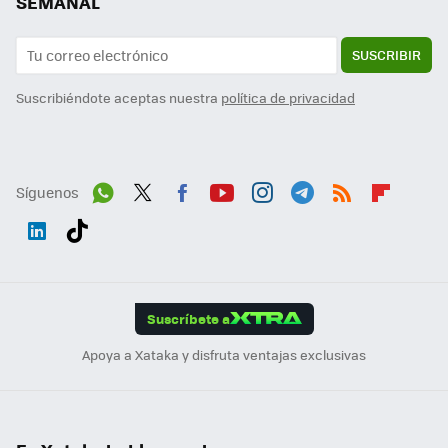
SEMANAL
SUSCRIBIR
Suscribiéndote aceptas nuestra
política de privacidad
Síguenos
Wh
Twit
Fac
You
Inst
Tele
RSS
Flip
ats
ter
ebo
tub
agr
gra
boa
Link
Tikt
App
ok
e
am
m
rd
edI
ok
Suscríbete a
n
Apoya a Xataka y disfruta ventajas exclusivas