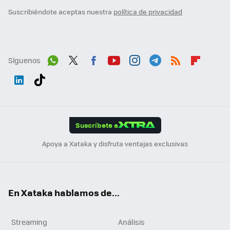
Suscribiéndote aceptas nuestra
política de privacidad
Síguenos
Wh
Twit
Fac
You
Inst
Tele
RSS
Flip
ats
ter
ebo
tub
agr
gra
boa
Link
Tikt
App
ok
e
am
m
rd
edI
ok
Suscríbete a
n
Apoya a Xataka y disfruta ventajas exclusivas
En Xataka hablamos de...
Streaming
Análisis