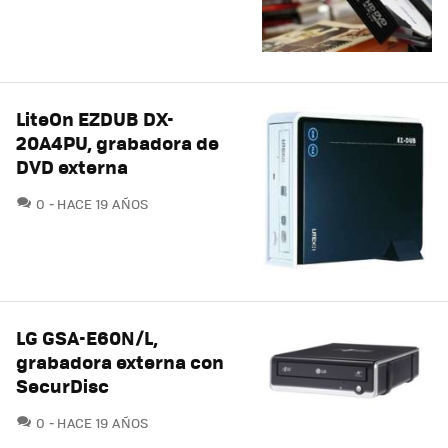
LiteOn EZDUB DX-
20A4PU, grabadora de
DVD externa
COMENTARIOS
0
HACE 19 AÑOS
LG GSA-E60N/L,
grabadora externa con
SecurDisc
COMENTARIOS
0
HACE 19 AÑOS