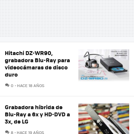
Hitachi DZ-WR90,
grabadora Blu-Ray para
videocámaras de disco
duro
COMENTARIOS
0
HACE 18 AÑOS
Grabadora híbrida de
Blu-Ray a 6x y HD-DVD a
3x, de LG
COMENTARIOS
8
HACE 19 AÑOS