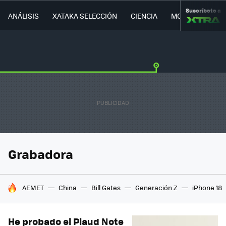
Suscríbete a
ANÁLISIS
XATAKA SELECCIÓN
CIENCIA
MOVILIDAD
Grabadora
HOY SE HABLA DE
AEMET
China
Bill Gates
Generación Z
iPhone 18
He probado el Plaud Note