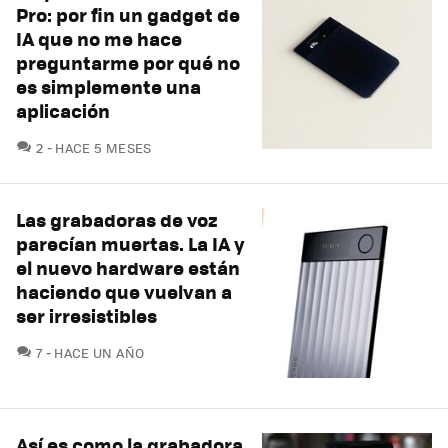
Pro: por fin un gadget de
IA que no me hace
preguntarme por qué no
es simplemente una
aplicación
COMENTARIOS
2
HACE 5 MESES
Las grabadoras de voz
parecían muertas. La IA y
el nuevo hardware están
haciendo que vuelvan a
ser irresistibles
COMENTARIOS
7
HACE UN AÑO
Así es como la grabadora