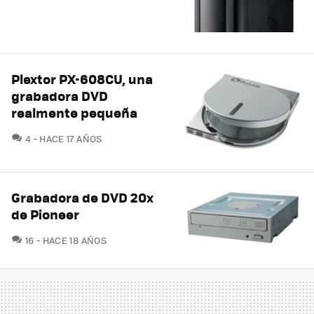
Plextor PX-608CU, una
grabadora DVD
realmente pequeña
COMENTARIOS
4
HACE 17 AÑOS
Grabadora de DVD 20x
de Pioneer
COMENTARIOS
16
HACE 18 AÑOS