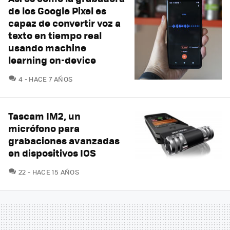
de los Google Pixel es
capaz de convertir voz a
texto en tiempo real
usando machine
learning on-device
COMENTARIOS
4
HACE 7 AÑOS
Tascam IM2, un
micrófono para
grabaciones avanzadas
en dispositivos IOS
COMENTARIOS
22
HACE 15 AÑOS