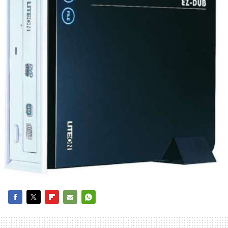
FACEBOOK
TWITTER
FLIPBOARD
E-
WHATSAPP
MAIL