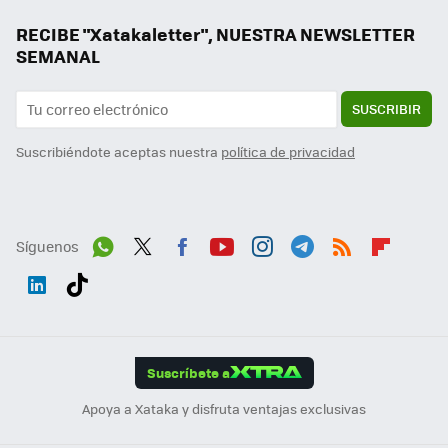
RECIBE "Xatakaletter", NUESTRA NEWSLETTER
SEMANAL
SUSCRIBIR
Suscribiéndote aceptas nuestra
política de privacidad
Síguenos
Wh
Twit
Fac
You
Inst
Tele
RSS
Flip
ats
ter
ebo
tub
agr
gra
boa
Link
Tikt
App
ok
e
am
m
rd
edI
ok
Suscríbete a
n
Apoya a Xataka y disfruta ventajas exclusivas