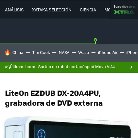
Suscríbete a
ANÁLISIS
XATAKA SELECCIÓN
CIENCIA
MOVILIDAD
HOY SE HABLA DE
China
Tim Cook
NASA
Waze
iPhone Air
iPhone
🌿¡Últimas horas! Sorteo de robot cortacésped Mova ViAX
LiteOn EZDUB DX-20A4PU,
grabadora de DVD externa