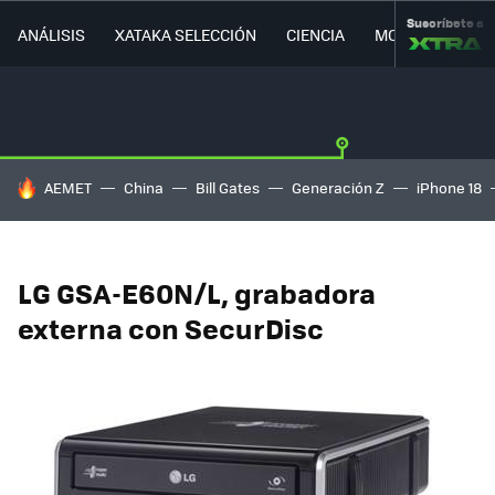
Suscríbete a
ANÁLISIS
XATAKA SELECCIÓN
CIENCIA
MOVILIDAD
HOY SE HABLA DE
AEMET
China
Bill Gates
Generación Z
iPhone 18
LG GSA-E60N/L, grabadora
externa con SecurDisc