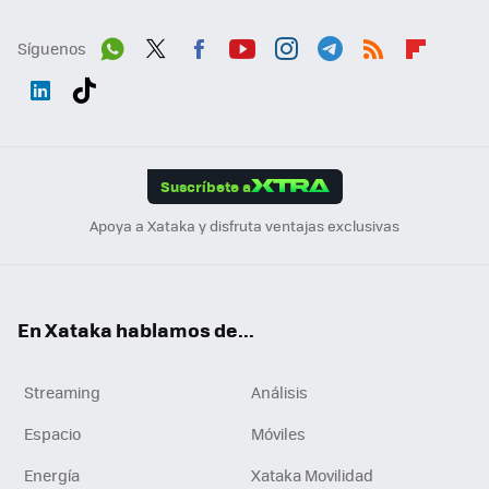
Síguenos
Wh
Twit
Fac
You
Inst
Tele
RSS
Flip
ats
ter
ebo
tub
agr
gra
boa
Link
Tikt
App
ok
e
am
m
rd
edI
ok
Suscríbete a
n
Apoya a Xataka y disfruta ventajas exclusivas
En Xataka hablamos de...
Streaming
Análisis
Espacio
Móviles
Energía
Xataka Movilidad