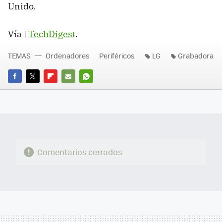
Unido.
Vía |
TechDigest
.
TEMAS
Ordenadores
Periféricos
LG
Grabadora
FACEBOOK
TWITTER
FLIPBOARD
E-
WHATSAPP
MAIL
Comentarios cerrados