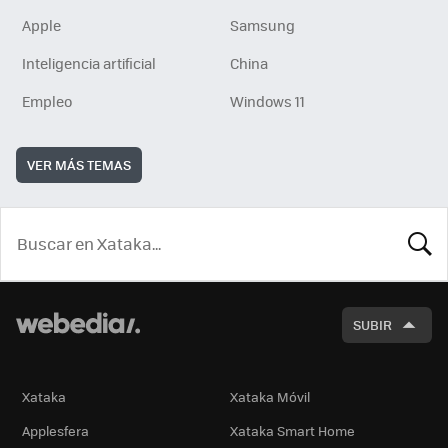
Apple
Samsung
Inteligencia artificial
China
Empleo
Windows 11
VER MÁS TEMAS
BUSCA
SUBIR
Xataka
Xataka Móvil
Applesfera
Xataka Smart Home