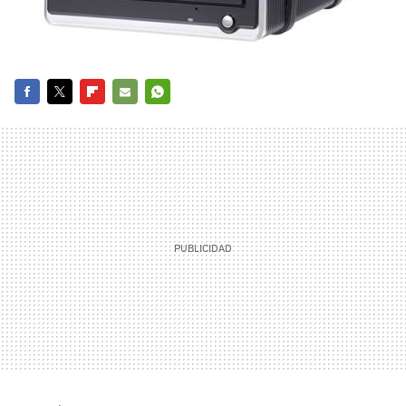
FACEBOOK
TWITTER
FLIPBOARD
E-
WHATSAPP
MAIL