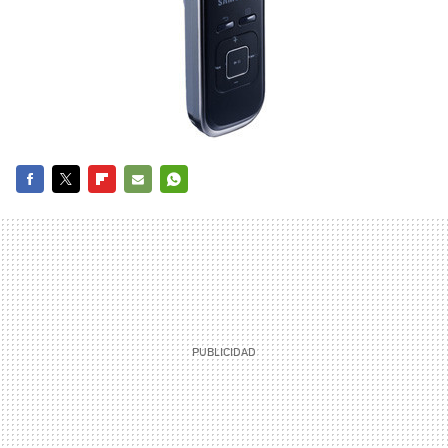
FACEBOOK
TWITTER
FLIPBOARD
E-
WHATSAPP
MAIL