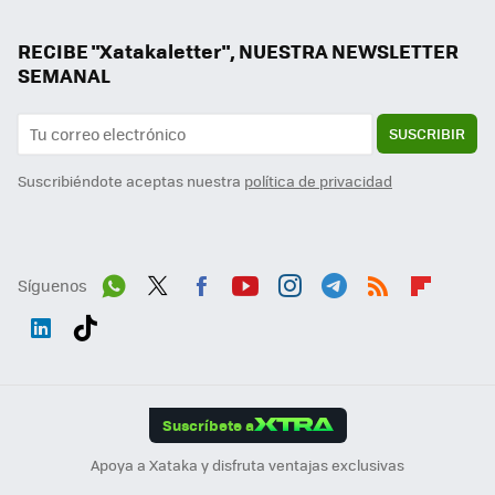
RECIBE "Xatakaletter", NUESTRA NEWSLETTER
SEMANAL
SUSCRIBIR
Suscribiéndote aceptas nuestra
política de privacidad
Síguenos
Wh
Twit
Fac
You
Inst
Tele
RSS
Flip
ats
ter
ebo
tub
agr
gra
boa
Link
Tikt
App
ok
e
am
m
rd
edI
ok
Suscríbete a
n
Apoya a Xataka y disfruta ventajas exclusivas