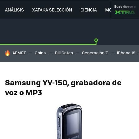
Suscríbete a
ANÁLISIS
XATAKA SELECCIÓN
CIENCIA
MOVILIDAD
HOY SE HABLA DE
AEMET
China
Bill Gates
Generación Z
iPhone 18
Samsung YV-150, grabadora de
voz o MP3