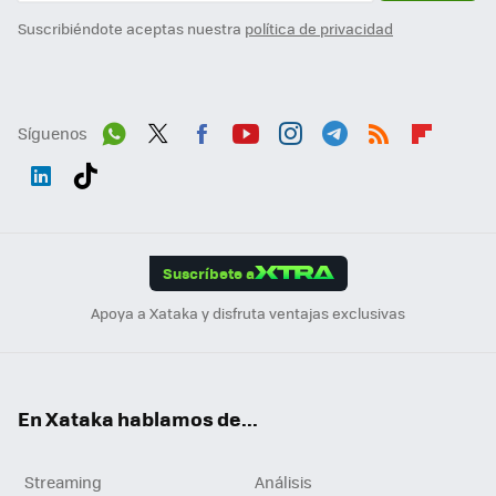
Suscribiéndote aceptas nuestra
política de privacidad
Síguenos
Wh
Twit
Fac
You
Inst
Tele
RSS
Flip
ats
ter
ebo
tub
agr
gra
boa
Link
Tikt
App
ok
e
am
m
rd
edI
ok
Suscríbete a
n
Apoya a Xataka y disfruta ventajas exclusivas
En Xataka hablamos de...
Streaming
Análisis