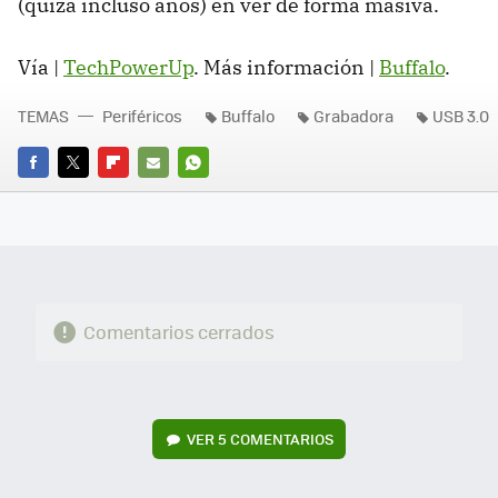
(quizá incluso años) en ver de forma masiva.
Vía |
TechPowerUp
. Más información |
Buffalo
.
TEMAS
Periféricos
Buffalo
Grabadora
USB 3.0
FACEBOOK
TWITTER
FLIPBOARD
E-
WHATSAPP
MAIL
Comentarios cerrados
VER
5 COMENTARIOS