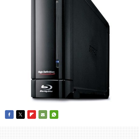
FACEBOOK
TWITTER
FLIPBOARD
E-
WHATSAPP
MAIL