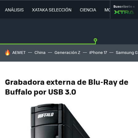
Suscríbete a
ANÁLISIS
XATAKA SELECCIÓN
CIENCIA
MOVILIDAD
HOY SE HABLA DE
AEMET
China
Generación Z
iPhone 17
Samsung G
Grabadora externa de Blu-Ray de
Buffalo por USB 3.0