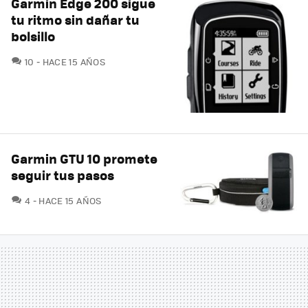
Garmin Edge 200 sigue
tu ritmo sin dañar tu
bolsillo
COMENTARIOS
10
HACE 15 AÑOS
Garmin GTU 10 promete
seguir tus pasos
COMENTARIOS
4
HACE 15 AÑOS