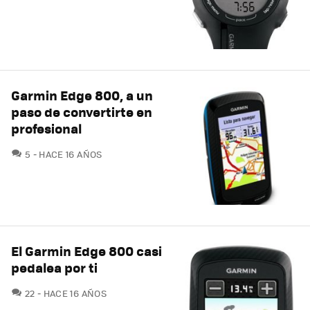
Garmin Edge 800, a un
paso de convertirte en
profesional
COMENTARIOS
5
HACE 16 AÑOS
El Garmin Edge 800 casi
pedalea por ti
COMENTARIOS
22
HACE 16 AÑOS