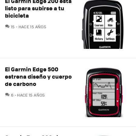
El Garmin Edge 200 está
listo para subirse a tu
bicicleta
COMENTARIOS
15
HACE 15 AÑOS
El Garmin Edge 500
estrena diseño y cuerpo
de carbono
COMENTARIOS
6
HACE 15 AÑOS