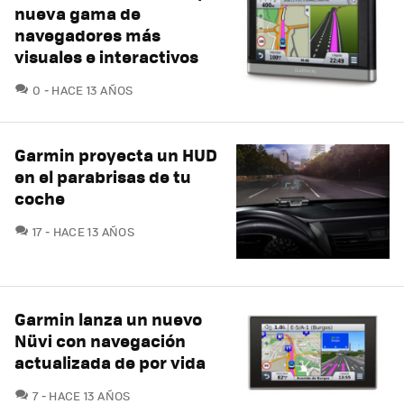
nueva gama de
navegadores más
visuales e interactivos
COMENTARIOS
0
HACE 13 AÑOS
Garmin proyecta un HUD
en el parabrisas de tu
coche
COMENTARIOS
17
HACE 13 AÑOS
Garmin lanza un nuevo
Nüvi con navegación
actualizada de por vida
COMENTARIOS
7
HACE 13 AÑOS