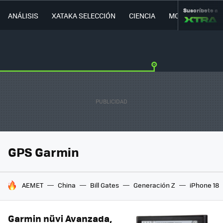
Suscríbete a
ANÁLISIS
XATAKA SELECCIÓN
CIENCIA
MOVILIDAD
GPS Garmin
HOY SE HABLA DE
AEMET
China
Bill Gates
Generación Z
iPhone 18
Garmin nüvi Avanzada,