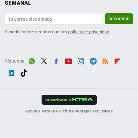
SEMANAL
SUSCRIBIR
Suscribiéndote aceptas nuestra
política de privacidad
Síguenos
Wh
Twit
Fac
You
Inst
Tele
RSS
Flip
ats
ter
ebo
tub
agr
gra
boa
Link
Tikt
App
ok
e
am
m
rd
edI
ok
Suscríbete a
n
Apoya a Xataka y disfruta ventajas exclusivas