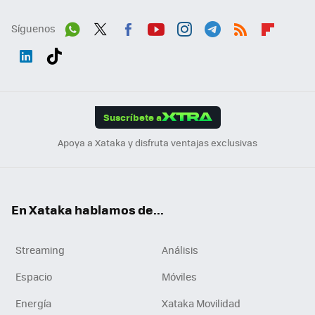
Síguenos
Wh
Twit
Fac
You
Inst
Tele
RSS
Flip
ats
ter
ebo
tub
agr
gra
boa
Link
Tikt
App
ok
e
am
m
rd
edI
ok
Suscríbete a
n
Apoya a Xataka y disfruta ventajas exclusivas
En Xataka hablamos de...
Streaming
Análisis
Espacio
Móviles
Energía
Xataka Movilidad