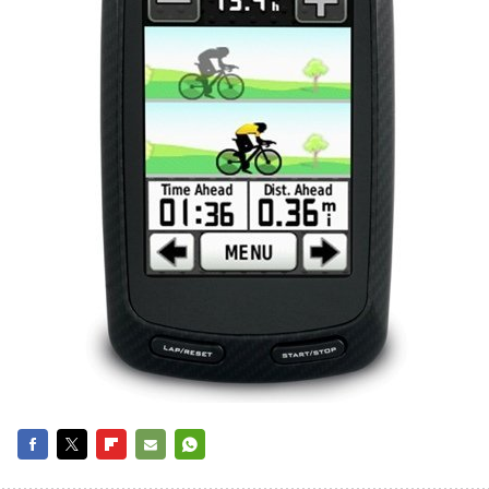
FACEBOOK
TWITTER
FLIPBOARD
E-
WHATSAPP