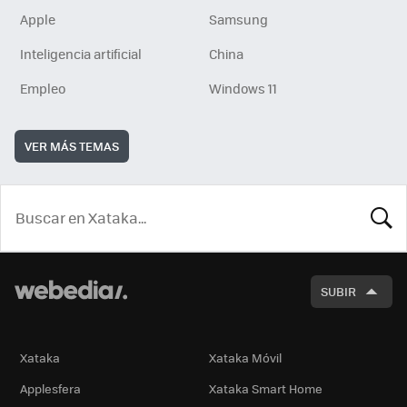
Apple
Samsung
Inteligencia artificial
China
Empleo
Windows 11
VER MÁS TEMAS
BUSCA
SUBIR
Xataka
Xataka Móvil
Applesfera
Xataka Smart Home