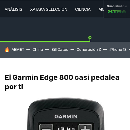
Suscríbete a
ANÁLISIS
XATAKA SELECCIÓN
CIENCIA
MOVILIDAD
HOY SE HABLA DE
AEMET
China
Bill Gates
Generación Z
iPhone 18
El Garmin Edge 800 casi pedalea
por ti