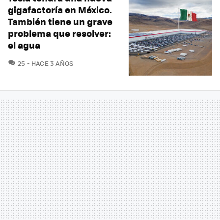
gigafactoría en México.
También tiene un grave
problema que resolver:
el agua
COMENTARIOS
25
HACE 3 AÑOS