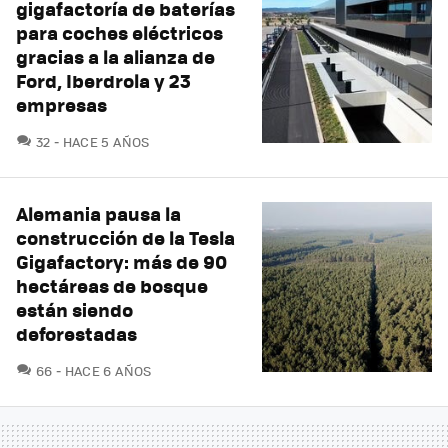
gigafactoría de baterías
para coches eléctricos
gracias a la alianza de
Ford, Iberdrola y 23
empresas
COMENTARIOS
32
HACE 5 AÑOS
Alemania pausa la
construcción de la Tesla
Gigafactory: más de 90
hectáreas de bosque
están siendo
deforestadas
COMENTARIOS
66
HACE 6 AÑOS