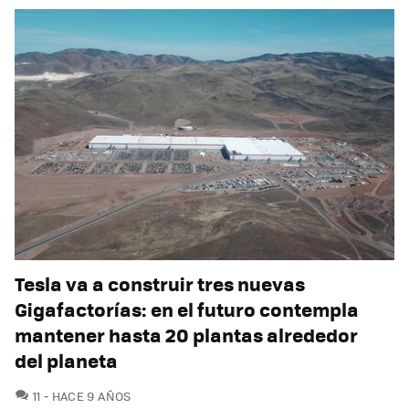
Tesla va a construir tres nuevas
Gigafactorías: en el futuro contempla
mantener hasta 20 plantas alrededor
del planeta
COMENTARIOS
11
HACE 9 AÑOS