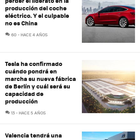
perder el liderato en la
producción del coche
eléctrico. Y el culpable
no es China
COMENTARIOS
60
HACE 4 AÑOS
Tesla ha confirmado
cuándo pondrá en
marcha su nueva fábrica
de Berlín y cuál será su
capacidad de
producción
COMENTARIOS
13
HACE 5 AÑOS
Valencia tendrá una