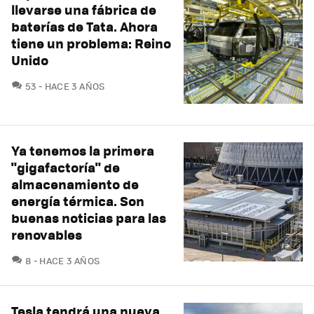
llevarse una fábrica de
baterías de Tata. Ahora
tiene un problema: Reino
Unido
COMENTARIOS
53
HACE 3 AÑOS
Ya tenemos la primera
"gigafactoría" de
almacenamiento de
energía térmica. Son
buenas noticias para las
renovables
COMENTARIOS
8
HACE 3 AÑOS
Tesla tendrá una nueva