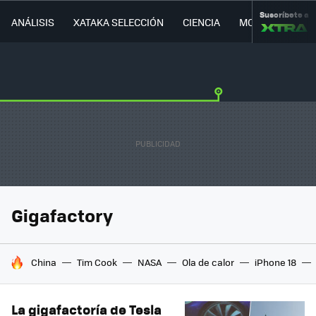
Suscríbete a
ANÁLISIS
XATAKA SELECCIÓN
CIENCIA
MOVILIDAD
Gigafactory
HOY SE HABLA DE
China
Tim Cook
NASA
Ola de calor
iPhone 18
La gigafactoría de Tesla