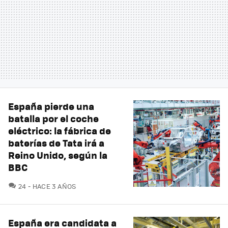
España pierde una
batalla por el coche
eléctrico: la fábrica de
baterías de Tata irá a
Reino Unido, según la
BBC
COMENTARIOS
24
HACE 3 AÑOS
España era candidata a