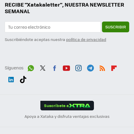
RECIBE "Xatakaletter", NUESTRA NEWSLETTER
SEMANAL
SUSCRIBIR
Suscribiéndote aceptas nuestra
política de privacidad
Síguenos
Wh
Twit
Fac
You
Inst
Tele
RSS
Flip
ats
ter
ebo
tub
agr
gra
boa
Link
Tikt
App
ok
e
am
m
rd
edI
ok
Suscríbete a
n
Apoya a Xataka y disfruta ventajas exclusivas