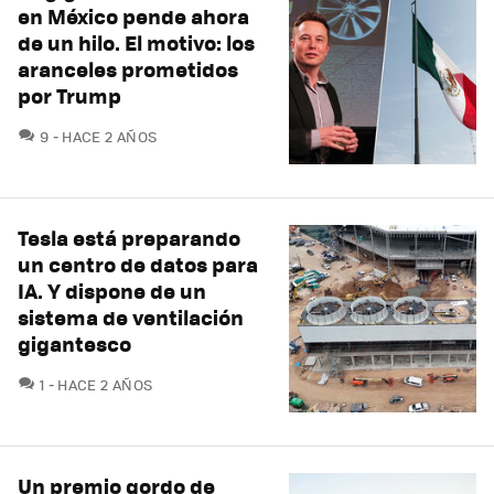
en México pende ahora
de un hilo. El motivo: los
aranceles prometidos
por Trump
COMENTARIOS
9
HACE 2 AÑOS
Tesla está preparando
un centro de datos para
IA. Y dispone de un
sistema de ventilación
gigantesco
COMENTARIOS
1
HACE 2 AÑOS
Un premio gordo de