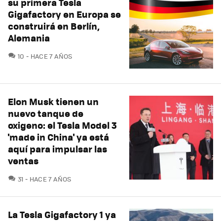
su primera Tesla
Gigafactory en Europa se
construirá en Berlín,
Alemania
COMENTARIOS
10
HACE 7 AÑOS
Elon Musk tienen un
nuevo tanque de
oxigeno: el Tesla Model 3
'made in China' ya está
aquí para impulsar las
ventas
COMENTARIOS
31
HACE 7 AÑOS
La Tesla Gigafactory 1 ya