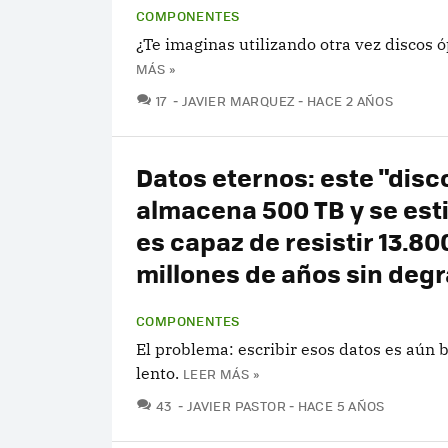
COMPONENTES
¿Te imaginas utilizando otra vez discos ó
MÁS »
COMENTARIOS
17
JAVIER MARQUEZ
HACE 2 AÑOS
Datos eternos: este "disc
almacena 500 TB y se est
es capaz de resistir 13.80
millones de años sin deg
COMPONENTES
El problema: escribir esos datos es aún 
lento.
LEER MÁS »
COMENTARIOS
43
JAVIER PASTOR
HACE 5 AÑOS