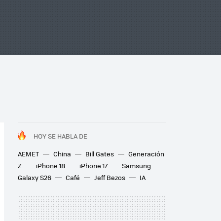
HOY SE HABLA DE
AEMET
China
Bill Gates
Generación
Z
iPhone 18
iPhone 17
Samsung
Galaxy S26
Café
Jeff Bezos
IA