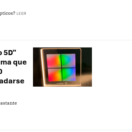
pticos?
LEER
o 5D"
ima que
0
radarse
bastante