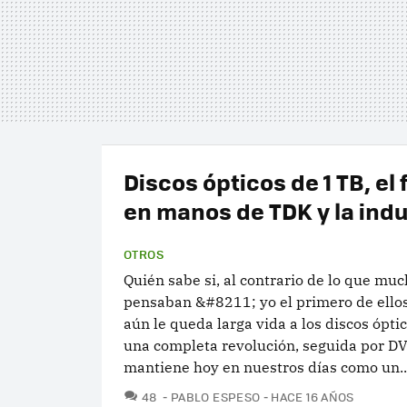
Discos ópticos de 1 TB, el 
en manos de TDK y la indu
OTROS
Quién sabe si, al contrario de lo que mu
pensaban &#8211; yo el primero de ell
aún le queda larga vida a los discos óptic
una completa revolución, seguida por D
mantiene hoy en nuestros días como un..
COMENTARIOS
48
PABLO ESPESO
HACE 16 AÑOS