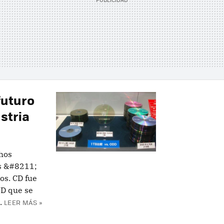
futuro
stria
chos
os &#8211;
os. CD fue
VD que se
.
LEER MÁS »