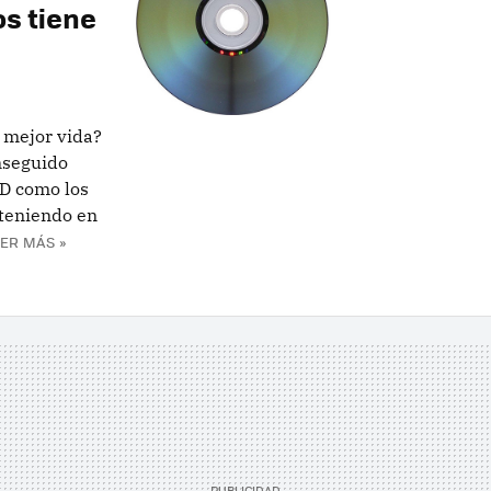
os tiene
 mejor vida?
nseguido
D como los
 teniendo en
ER MÁS »