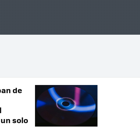
ban de
l
 un solo