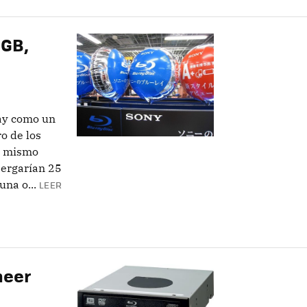
 GB,
d
ay como un
o de los
l mismo
bergarían 25
na o...
LEER
neer