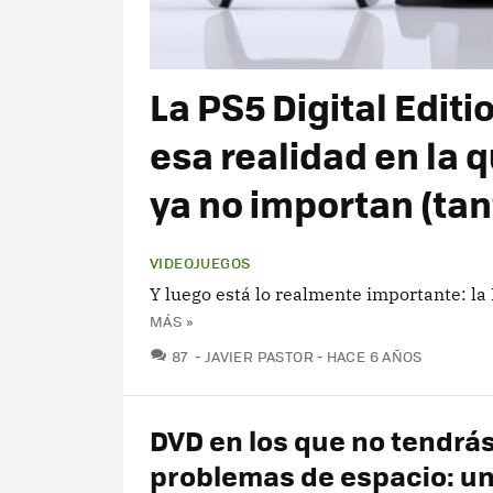
La PS5 Digital Edit
esa realidad en la q
ya no importan (tan
VIDEOJUEGOS
Y luego está lo realmente importante: la 
MÁS »
COMENTARIOS
87
JAVIER PASTOR
HACE 6 AÑOS
DVD en los que no tendrá
problemas de espacio: u