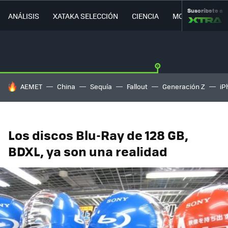
Suscríbete a
ANÁLISIS
XATAKA SELECCIÓN
CIENCIA
MOVILIDAD
HOY SE HABLA DE
AEMET
China
Sequía
Fallout
Generación Z
iP
Los discos Blu-Ray de 128 GB,
BDXL, ya son una realidad