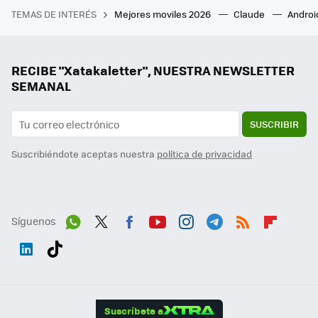
TEMAS DE INTERÉS
Mejores moviles 2026
Claude
Androi
RECIBE "Xatakaletter", NUESTRA NEWSLETTER
SEMANAL
SUSCRIBIR
Suscribiéndote aceptas nuestra
política de privacidad
Síguenos
Wh
Twit
Fac
You
Inst
Tele
RSS
Flip
ats
ter
ebo
tub
agr
gra
boa
Link
Tikt
App
ok
e
am
m
rd
edI
ok
Suscríbete a
n