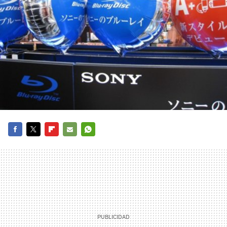
FACEBOOK
TWITTER
FLIPBOARD
E-
WHATSAPP
MAIL