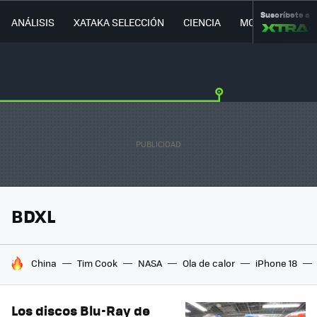
Suscríbete a
ANÁLISIS
XATAKA SELECCIÓN
CIENCIA
MOVILIDAD
BDXL
HOY SE HABLA DE
China
Tim Cook
NASA
Ola de calor
iPhone 18
Los discos Blu-Ray de