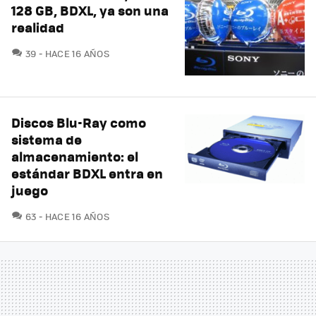
128 GB, BDXL, ya son una
realidad
COMENTARIOS
39
HACE 16 AÑOS
Discos Blu-Ray como
sistema de
almacenamiento: el
estándar BDXL entra en
juego
COMENTARIOS
63
HACE 16 AÑOS