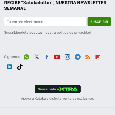
RECIBE "Xatakaletter", NUESTRA NEWSLETTER
SEMANAL
SUSCRIBIR
Suscribiéndote aceptas nuestra
política de privacidad
Síguenos
Wh
Twit
Fac
You
Inst
Tele
RSS
Flip
ats
ter
ebo
tub
agr
gra
boa
Link
Tikt
App
ok
e
am
m
rd
edI
ok
Suscríbete a
n
Apoya a Xataka y disfruta ventajas exclusivas