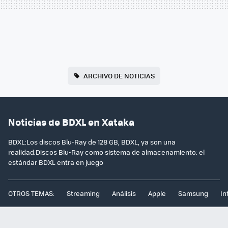
ARCHIVO DE NOTICIAS
Noticias de BDXL en Xataka
BDXL:Los discos Blu-Ray de 128 GB, BDXL, ya son una
realidad.Discos Blu-Ray como sistema de almacenamiento: el
estándar BDXL entra en juego
OTROS TEMAS:
Streaming
Análisis
Apple
Samsung
In