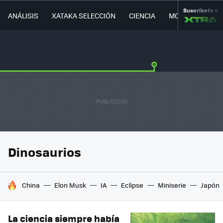
Suscríbete a
ANÁLISIS
XATAKA SELECCIÓN
CIENCIA
MOVILIDAD
Dinosaurios
HOY SE HABLA DE
China
Elon Musk
IA
Eclipse
Miniserie
Japón
La ciencia siempre había