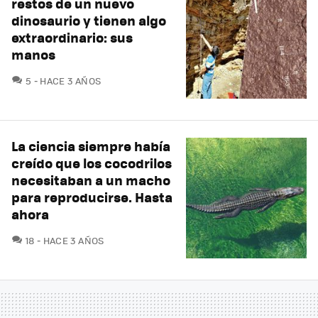
restos de un nuevo
dinosaurio y tienen algo
extraordinario: sus
manos
COMENTARIOS
5
HACE 3 AÑOS
La ciencia siempre había
creído que los cocodrilos
necesitaban a un macho
para reproducirse. Hasta
ahora
COMENTARIOS
18
HACE 3 AÑOS