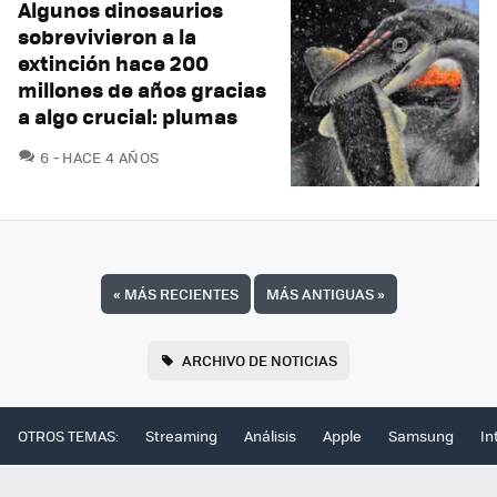
Algunos dinosaurios
sobrevivieron a la
extinción hace 200
millones de años gracias
a algo crucial: plumas
COMENTARIOS
6
HACE 4 AÑOS
«
MÁS RECIENTES
MÁS ANTIGUAS
»
ARCHIVO DE NOTICIAS
OTROS TEMAS:
Streaming
Análisis
Apple
Samsung
In