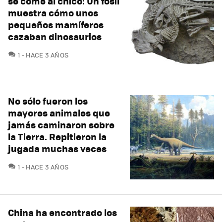
se come al chico: Un fósil
muestra cómo unos
pequeños mamíferos
cazaban dinosaurios
COMENTARIOS
1
HACE 3 AÑOS
No sólo fueron los
mayores animales que
jamás caminaron sobre
la Tierra. Repitieron la
jugada muchas veces
COMENTARIOS
1
HACE 3 AÑOS
China ha encontrado los