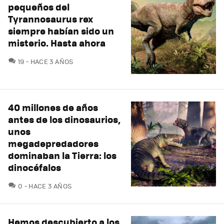
pequeños del
Tyrannosaurus rex
siempre habían sido un
misterio. Hasta ahora
COMENTARIOS
19
HACE 3 AÑOS
40 millones de años
antes de los dinosaurios,
unos
megadepredadores
dominaban la Tierra: los
dinocéfalos
COMENTARIOS
0
HACE 3 AÑOS
Hemos descubierto a los