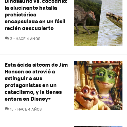
Dinosaurio vs. cocodrilo:
la alucinante batalla
prehistórica
encapsulada en un fósil
recién descubierto
COMENTARIOS
3
HACE 4 AÑOS
Esta ácida sitcom de Jim
Henson se atrevió a
extinguir a sus
protagonistas en un
cataclismo, y la tienes
entera en Disney+
COMENTARIOS
15
HACE 4 AÑOS