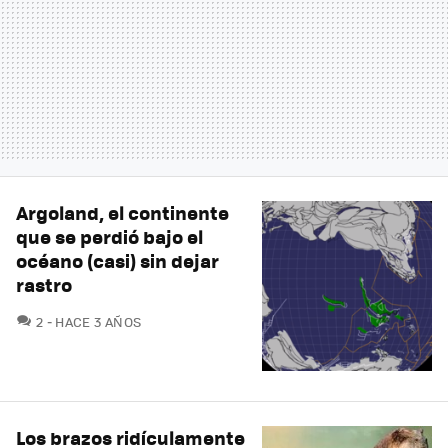
Argoland, el continente
que se perdió bajo el
océano (casi) sin dejar
rastro
COMENTARIOS
2
HACE 3 AÑOS
Los brazos ridículamente