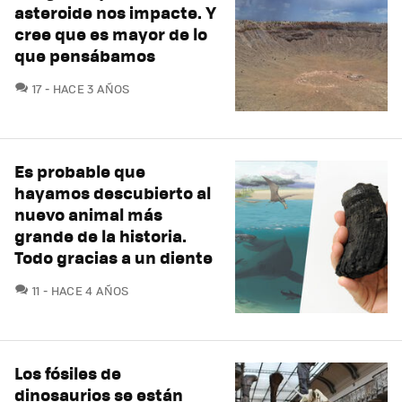
asteroide nos impacte. Y
cree que es mayor de lo
que pensábamos
COMENTARIOS
17
HACE 3 AÑOS
Es probable que
hayamos descubierto al
nuevo animal más
grande de la historia.
Todo gracias a un diente
COMENTARIOS
11
HACE 4 AÑOS
Los fósiles de
dinosaurios se están