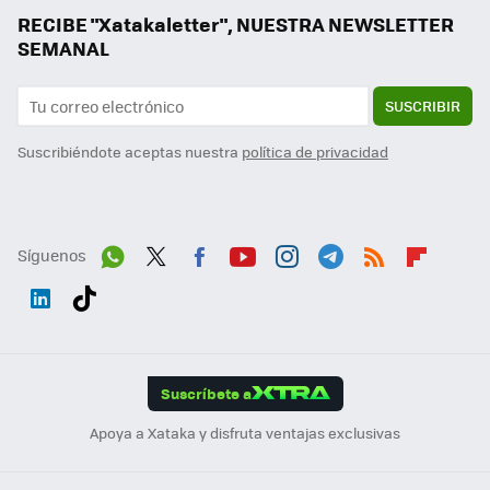
RECIBE "Xatakaletter", NUESTRA NEWSLETTER
SEMANAL
SUSCRIBIR
Suscribiéndote aceptas nuestra
política de privacidad
Síguenos
Wh
Twit
Fac
You
Inst
Tele
RSS
Flip
ats
ter
ebo
tub
agr
gra
boa
Link
Tikt
App
ok
e
am
m
rd
edI
ok
Suscríbete a
n
Apoya a Xataka y disfruta ventajas exclusivas