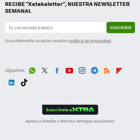
RECIBE "Xatakaletter", NUESTRA NEWSLETTER
SEMANAL
SUSCRIBIR
Suscribiéndote aceptas nuestra
política de privacidad
Síguenos
Wh
Twit
Fac
You
Inst
Tele
RSS
Flip
ats
ter
ebo
tub
agr
gra
boa
Link
Tikt
App
ok
e
am
m
rd
edI
ok
Suscríbete a
n
Apoya a Xataka y disfruta ventajas exclusivas