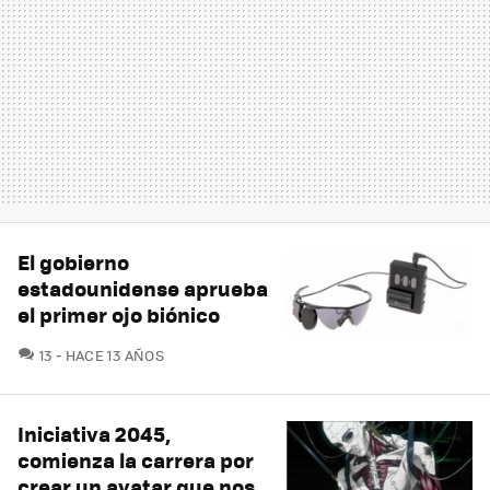
El gobierno
estadounidense aprueba
el primer ojo biónico
COMENTARIOS
13
HACE 13 AÑOS
Iniciativa 2045,
comienza la carrera por
crear un avatar que nos