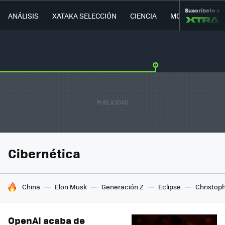
Suscríbete a
ANÁLISIS
XATAKA SELECCIÓN
CIENCIA
MOVILIDAD
Cibernética
HOY SE HABLA DE
China
Elon Musk
Generación Z
Eclipse
Christop
OpenAI acaba de