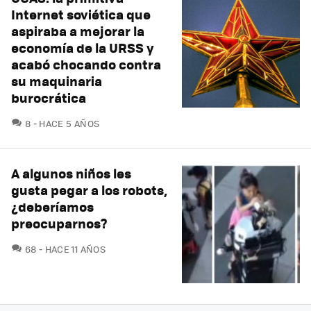
Internet soviética que
aspiraba a mejorar la
economía de la URSS y
acabó chocando contra
su maquinaria
burocrática
COMENTARIOS
8
HACE 5 AÑOS
A algunos niños les
gusta pegar a los robots,
¿deberíamos
preocuparnos?
COMENTARIOS
68
HACE 11 AÑOS