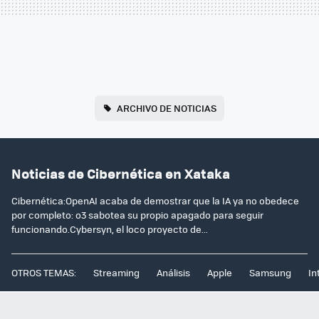
ARCHIVO DE NOTICIAS
Noticias de Cibernética en Xataka
Cibernética:OpenAI acaba de demostrar que la IA ya no obedece
por completo: o3 sabotea su propio apagado para seguir
funcionando.Cybersyn, el loco proyecto de...
OTROS TEMAS:
Streaming
Análisis
Apple
Samsung
In