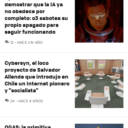
demostrar que la IA ya
no obedece por
completo: o3 sabotea su
propio apagado para
seguir funcionando
COMENTARIOS
12
HACE UN AÑO
Cybersyn, el loco
proyecto de Salvador
Allende que introdujo en
Chile un Internet pionero
y "socialista"
COMENTARIOS
24
HACE 4 AÑOS
OGAS: la primitiva