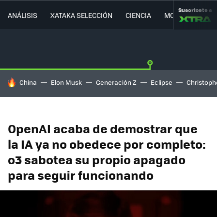
Suscríbete a
ANÁLISIS
XATAKA SELECCIÓN
CIENCIA
MOVILIDAD
HOY SE HABLA DE
China
Elon Musk
Generación Z
Eclipse
Christoph
OpenAI acaba de demostrar que
la IA ya no obedece por completo:
o3 sabotea su propio apagado
para seguir funcionando