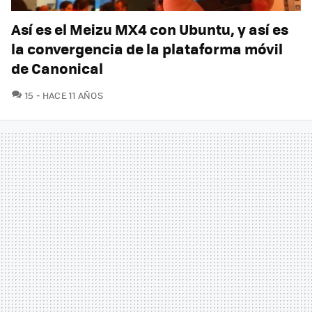
Así es el Meizu MX4 con Ubuntu, y así es
la convergencia de la plataforma móvil
de Canonical
COMENTARIOS
15
HACE 11 AÑOS