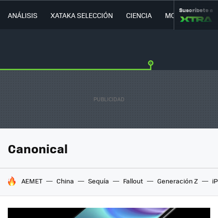
Suscríbete a
ANÁLISIS
XATAKA SELECCIÓN
CIENCIA
MOVILIDAD
Canonical
HOY SE HABLA DE
AEMET
China
Sequía
Fallout
Generación Z
i