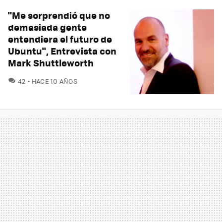
"Me sorprendió que no
demasiada gente
entendiera el futuro de
Ubuntu", Entrevista con
Mark Shuttleworth
COMENTARIOS
42
HACE 10 AÑOS