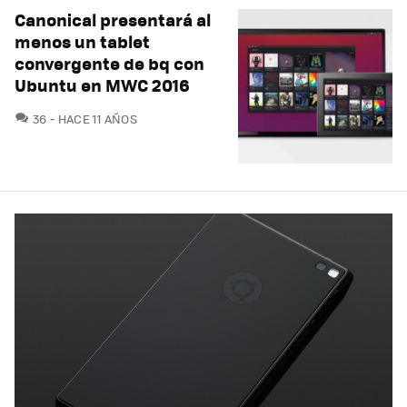
Canonical presentará al
menos un tablet
convergente de bq con
Ubuntu en MWC 2016
COMENTARIOS
36
HACE 11 AÑOS