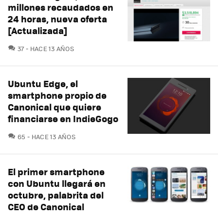
millones recaudados en
24 horas, nueva oferta
[Actualizada]
COMENTARIOS
37
HACE 13 AÑOS
Ubuntu Edge, el
smartphone propio de
Canonical que quiere
financiarse en IndieGogo
COMENTARIOS
65
HACE 13 AÑOS
El primer smartphone
con Ubuntu llegará en
octubre, palabrita del
CEO de Canonical