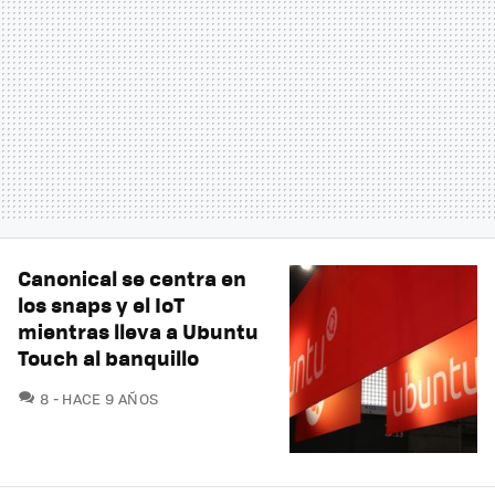
Canonical se centra en
los snaps y el IoT
mientras lleva a Ubuntu
Touch al banquillo
COMENTARIOS
8
HACE 9 AÑOS