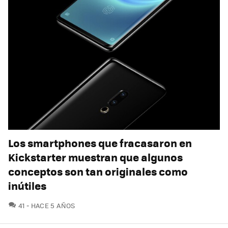
Los smartphones que fracasaron en
Kickstarter muestran que algunos
conceptos son tan originales como
inútiles
COMENTARIOS
41
HACE 5 AÑOS