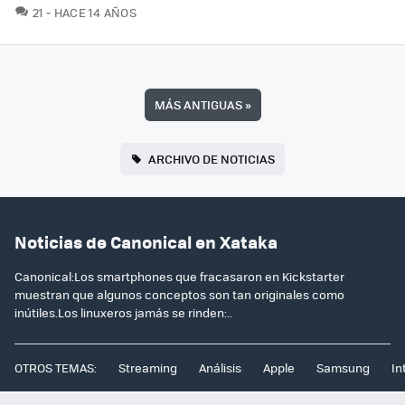
COMENTARIOS
21
HACE 14 AÑOS
MÁS ANTIGUAS
»
ARCHIVO DE NOTICIAS
Noticias de Canonical en Xataka
Canonical:Los smartphones que fracasaron en Kickstarter
muestran que algunos conceptos son tan originales como
inútiles.Los linuxeros jamás se rinden:..
OTROS TEMAS:
Streaming
Análisis
Apple
Samsung
In