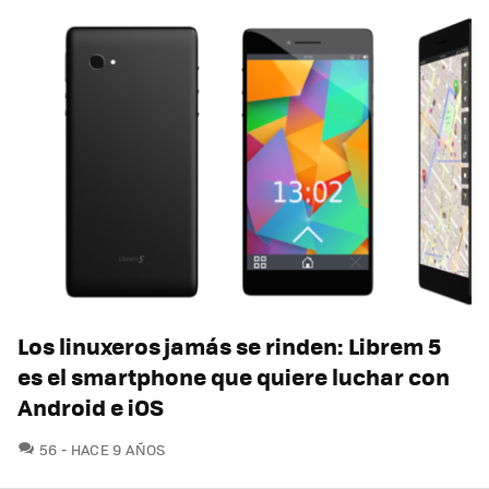
Los linuxeros jamás se rinden: Librem 5
es el smartphone que quiere luchar con
Android e iOS
COMENTARIOS
56
HACE 9 AÑOS