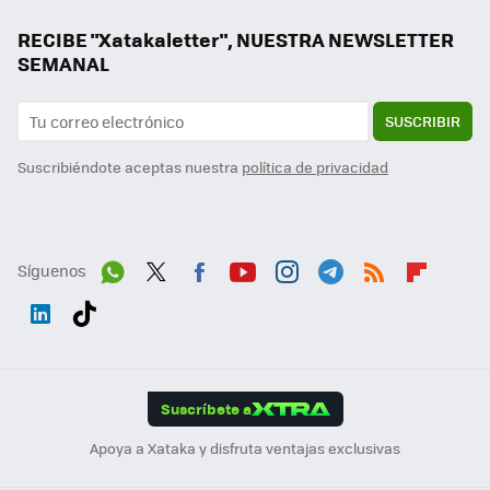
RECIBE "Xatakaletter", NUESTRA NEWSLETTER
SEMANAL
SUSCRIBIR
Suscribiéndote aceptas nuestra
política de privacidad
Síguenos
Wh
Twit
Fac
You
Inst
Tele
RSS
Flip
ats
ter
ebo
tub
agr
gra
boa
Link
Tikt
App
ok
e
am
m
rd
edI
ok
Suscríbete a
n
Apoya a Xataka y disfruta ventajas exclusivas