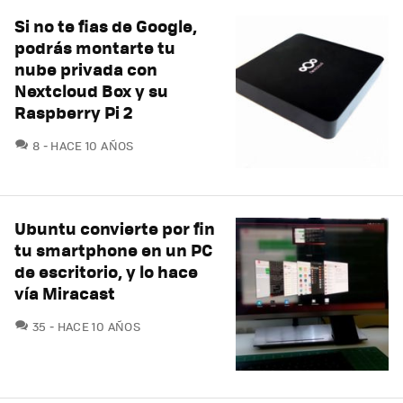
Si no te fias de Google,
podrás montarte tu
nube privada con
Nextcloud Box y su
Raspberry Pi 2
COMENTARIOS
8
HACE 10 AÑOS
Ubuntu convierte por fin
tu smartphone en un PC
de escritorio, y lo hace
vía Miracast
COMENTARIOS
35
HACE 10 AÑOS