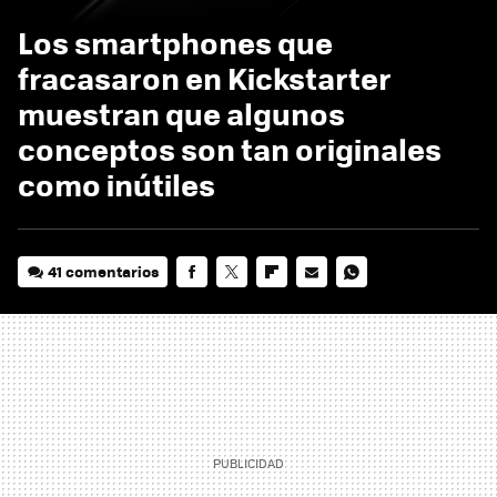
Los smartphones que
fracasaron en Kickstarter
muestran que algunos
conceptos son tan originales
como inútiles
41 comentarios
FACEBOOK
TWITTER
FLIPBOARD
E-
WHATSAPP
MAIL