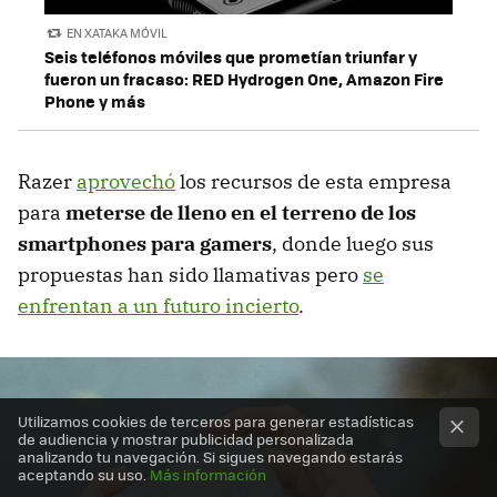
EN XATAKA MÓVIL
Seis teléfonos móviles que prometían triunfar y
fueron un fracaso: RED Hydrogen One, Amazon Fire
Phone y más
Razer
aprovechó
los recursos de esta empresa
para
meterse de lleno en el terreno de los
smartphones para gamers
, donde luego sus
propuestas han sido llamativas pero
se
enfrentan a un futuro incierto
.
Utilizamos cookies de terceros para generar estadísticas
de audiencia y mostrar publicidad personalizada
analizando tu navegación. Si sigues navegando estarás
aceptando su uso.
Más información