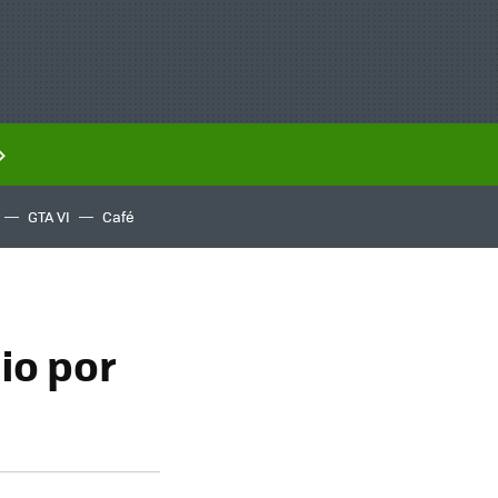
GTA VI
Café
io por