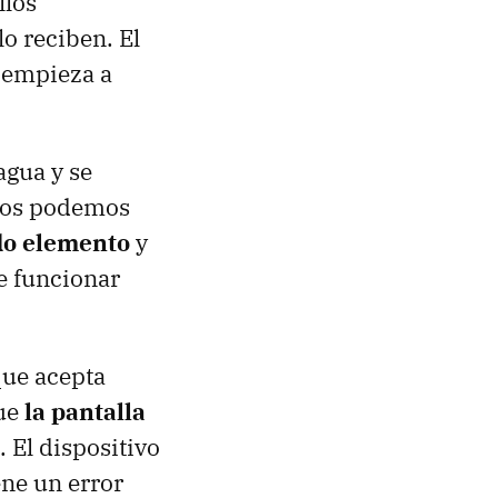
llos
o reciben. El
 empieza a
agua y se
 nos podemos
ido elemento
y
e funcionar
que acepta
que
la pantalla
. El dispositivo
ne un error