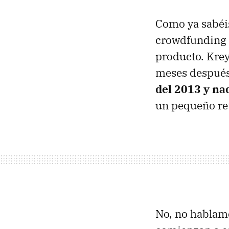
Como ya sabéi
crowdfunding s
producto. Krey
meses después 
del 2013 y na
un pequeño ret
No, no hablamo