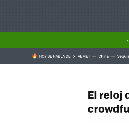
HOY SE HABLA DE
AEMET
China
Sequí
El reloj
crowdfu