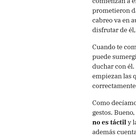
comienzan a en
prometieron da
cabreo va en 
disfrutar de é
Cuando te comp
puede sumergir
duchar con él.
empiezan las 
correctamente
Como decíamos 
gestos. Bueno,
no es táctil
y l
además cuenta 