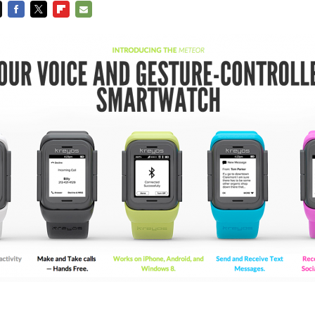
FACEBOOK
TWITTER
FLIPBOARD
E-
MAIL