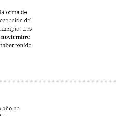
ataforma de
recepción del
incipio: tres
a noviembre
haber tenido
o año no