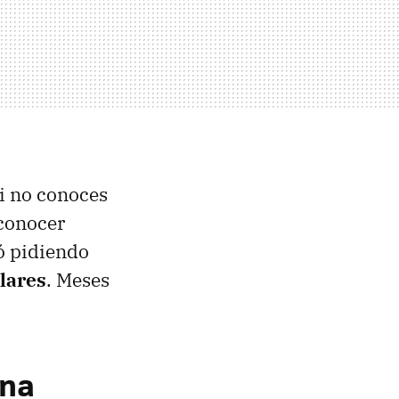
Si no conoces
econocer
ó pidiendo
lares
. Meses
ona