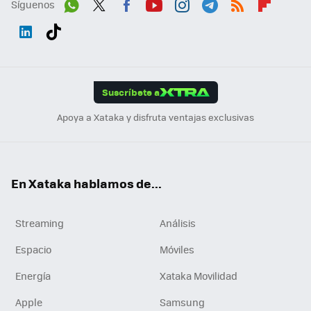
Síguenos
Wh
Twit
Fac
You
Inst
Tele
RSS
Flip
ats
ter
ebo
tub
agr
gra
boa
Link
Tikt
App
ok
e
am
m
rd
edI
ok
Suscríbete a
n
Apoya a Xataka y disfruta ventajas exclusivas
En Xataka hablamos de...
Streaming
Análisis
Espacio
Móviles
Energía
Xataka Movilidad
Apple
Samsung