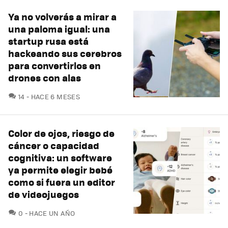
Ya no volverás a mirar a
una paloma igual: una
startup rusa está
hackeando sus cerebros
para convertirlos en
drones con alas
COMENTARIOS
14
HACE 6 MESES
Color de ojos, riesgo de
cáncer o capacidad
cognitiva: un software
ya permite elegir bebé
como si fuera un editor
de videojuegos
COMENTARIOS
0
HACE UN AÑO