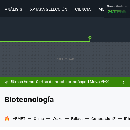
Suscríbete a
ANÁLISIS
XATAKA SELECCIÓN
CIENCIA
MOVILIDAD
🌿¡Últimas horas! Sorteo de robot cortacésped Mova ViAX
Biotecnología
HOY SE HABLA DE
AEMET
China
Waze
Fallout
Generación Z
iPh