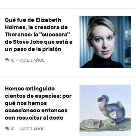
Qué fue de Elizabeth
Holmes, la creadora de
Theranos: la "sucesora"
de Steve Jobs que está a
un paso de la prisión
COMENTARIOS
15
HACE 3 AÑOS
Hemos extinguido
cientos de especies: por
qué nos hemos
obsesionado entonces
con resucitar al dodo
COMENTARIOS
18
HACE 3 AÑOS