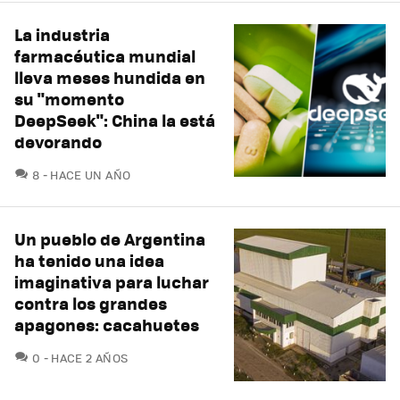
La industria
farmacéutica mundial
lleva meses hundida en
su "momento
DeepSeek": China la está
devorando
COMENTARIOS
8
HACE UN AÑO
Un pueblo de Argentina
ha tenido una idea
imaginativa para luchar
contra los grandes
apagones: cacahuetes
COMENTARIOS
0
HACE 2 AÑOS