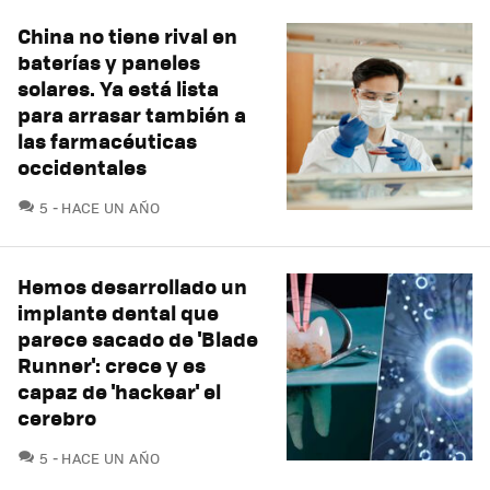
China no tiene rival en
baterías y paneles
solares. Ya está lista
para arrasar también a
las farmacéuticas
occidentales
COMENTARIOS
5
HACE UN AÑO
Hemos desarrollado un
implante dental que
parece sacado de 'Blade
Runner': crece y es
capaz de 'hackear' el
cerebro
COMENTARIOS
5
HACE UN AÑO