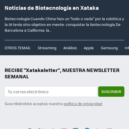
Noticias de Biotecnología en Xataka
Biotecnología:Cuando China hizo un "todo o nada" por la robótica y
la IA tenía otro objetivo en mente: conquistar la biotecnología.De
Barcelona a California: la...
OTROS TEMAS:
Streaming
Análisis
Apple
Samsung
In
RECIBE "Xatakaletter", NUESTRA NEWSLETTER
SEMANAL
SUSCRIBIR
Suscribiéndote aceptas nuestra
política de privacidad