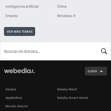
Inteligencia artificial
China
Empleo
Windows 11
VER MÁS TEMAS
BUSCA
SUBIR
Xataka
Xataka Móvil
Applesfera
Xataka Smart Home
Mundo Xiaomi