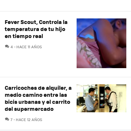
Fever Scout, Controla la
temperatura de tu hijo
en tiempo real
COMENTARIOS
4
HACE 11 AÑOS
Carricoches de alquiler, a
medio camino entre las
bicis urbanas y el carrito
del supermercado
COMENTARIOS
7
HACE 12 AÑOS