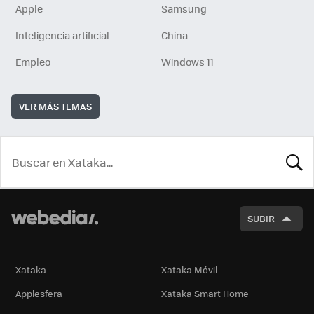
Apple
Samsung
Inteligencia artificial
China
Empleo
Windows 11
VER MÁS TEMAS
BUSCA
SUBIR
Xataka
Xataka Móvil
Applesfera
Xataka Smart Home