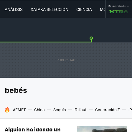
Suscríbete a
ANÁLISIS
XATAKA SELECCIÓN
CIENCIA
MOVILIDAD
bebés
HOY SE HABLA DE
AEMET
China
Sequía
Fallout
Generación Z
i
Alguien ha ideado un