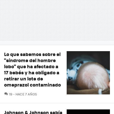
Lo que sabemos sobre el
"síndrome del hombre
lobo" que ha afectado a
17 bebés y ha obligado a
retirar un lote de
omeprazol contaminado
COMENTARIOS
19
HACE 7 AÑOS
Johnson & Johnson sabía