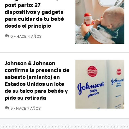
post parto: 27
dispositivos y gadgets
para cuidar de tu bebé
desde el principio
COMENTARIOS
0
HACE 4 AÑOS
Johnson & Johnson
confirma la presencia de
asbesto (amianto) en
Estados Unidos un lote
de su talco para bebés y
pide su retirada
COMENTARIOS
9
HACE 7 AÑOS