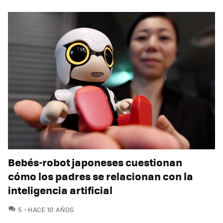
Bebés-robot japoneses cuestionan
cómo los padres se relacionan con la
inteligencia artificial
COMENTARIOS
5
HACE 10 AÑOS