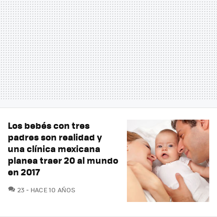
Los bebés con tres
padres son realidad y
una clínica mexicana
planea traer 20 al mundo
en 2017
COMENTARIOS
23
HACE 10 AÑOS