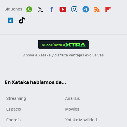
Síguenos
Wh
Twit
Fac
You
Inst
Tele
RSS
Flip
ats
ter
ebo
tub
agr
gra
boa
Link
Tikt
App
ok
e
am
m
rd
edI
ok
Suscríbete a
n
Apoya a Xataka y disfruta ventajas exclusivas
En Xataka hablamos de...
Streaming
Análisis
Espacio
Móviles
Energía
Xataka Movilidad