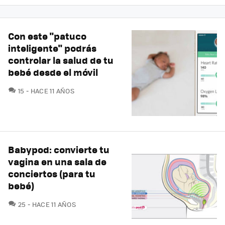
Con este "patuco
inteligente" podrás
controlar la salud de tu
bebé desde el móvil
COMENTARIOS
15
HACE 11 AÑOS
Babypod: convierte tu
vagina en una sala de
conciertos (para tu
bebé)
COMENTARIOS
25
HACE 11 AÑOS