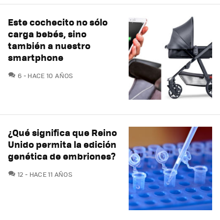
Este cochecito no sólo
carga bebés, sino
también a nuestro
smartphone
COMENTARIOS
6
HACE 10 AÑOS
¿Qué significa que Reino
Unido permita la edición
genética de embriones?
COMENTARIOS
12
HACE 11 AÑOS