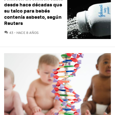
desde hace décadas que
su talco para bebés
contenía asbesto, según
Reuters
COMENTARIOS
43
HACE 8 AÑOS