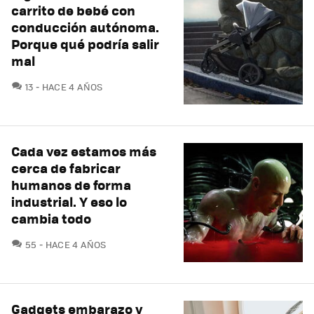
carrito de bebé con
conducción autónoma.
Porque qué podría salir
mal
COMENTARIOS
13
HACE 4 AÑOS
Cada vez estamos más
cerca de fabricar
humanos de forma
industrial. Y eso lo
cambia todo
COMENTARIOS
55
HACE 4 AÑOS
Gadgets embarazo y