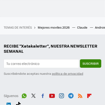
TEMAS DE INTERÉS
Mejores moviles 2026
Claude
Androi
RECIBE "Xatakaletter", NUESTRA NEWSLETTER
SEMANAL
SUSCRIBIR
Suscribiéndote aceptas nuestra
política de privacidad
Síguenos
Wh
Twit
Fac
You
Inst
Tele
RSS
Flip