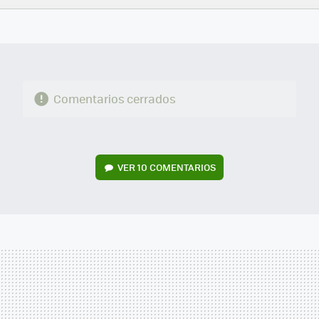
FACEBOOK
TWITTER
FLIPBOARD
E-
WHATSAPP
MAIL
Comentarios cerrados
VER
10 COMENTARIOS