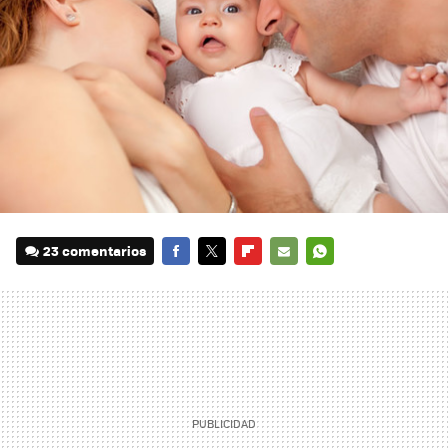
23 comentarios
FACEBOOK
TWITTER
FLIPBOARD
E-
WHATSAPP
MAIL