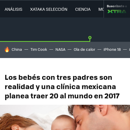
Suscríbete a
ANÁLISIS
XATAKA SELECCIÓN
CIENCIA
MOVILIDAD
HOY SE HABLA DE
China
Tim Cook
NASA
Ola de calor
iPhone 18
Los bebés con tres padres son
realidad y una clínica mexicana
planea traer 20 al mundo en 2017