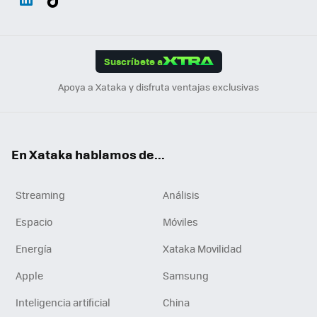
ats
ter
ebo
tub
agr
gra
boa
Link
Tikt
App
ok
e
am
m
rd
edI
ok
Suscríbete a
n
Apoya a Xataka y disfruta ventajas exclusivas
En Xataka hablamos de...
Streaming
Análisis
Espacio
Móviles
Energía
Xataka Movilidad
Apple
Samsung
Inteligencia artificial
China