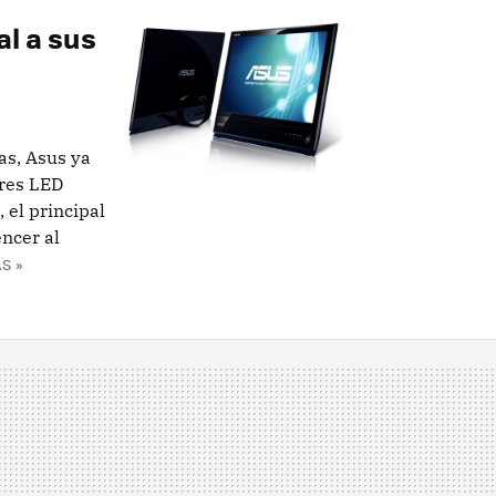
al a sus
as, Asus ya
ores LED
, el principal
ncer al
S »