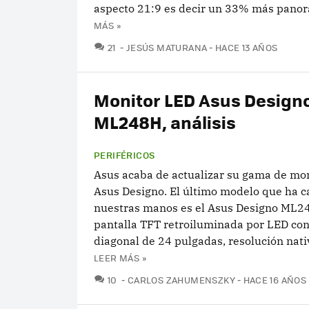
aspecto 21:9 es decir un 33% más panorá
MÁS »
COMENTARIOS
21
JESÚS MATURANA
HACE 13 AÑOS
Monitor LED Asus Design
ML248H, análisis
PERIFÉRICOS
Asus acaba de actualizar su gama de mo
Asus Designo. El último modelo que ha c
nuestras manos es el Asus Designo ML2
pantalla TFT retroiluminada por LED co
diagonal de 24 pulgadas, resolución nativ
LEER MÁS »
COMENTARIOS
10
CARLOS ZAHUMENSZKY
HACE 16 AÑOS