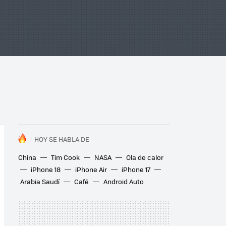
HOY SE HABLA DE
China
Tim Cook
NASA
Ola de calor
iPhone 18
iPhone Air
iPhone 17
Arabia Saudí
Café
Android Auto