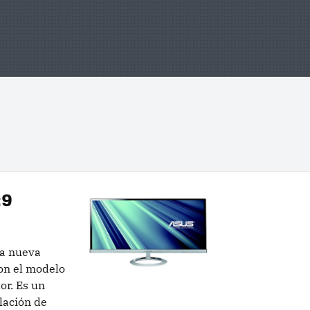
:9
a nueva
con el modelo
r. Es un
lación de