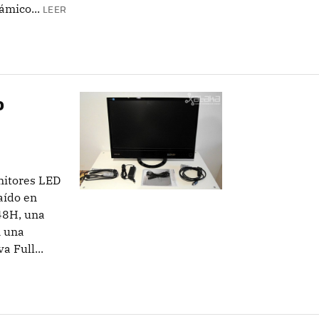
mico...
LEER
o
nitores LED
aído en
48H, una
n una
a Full...