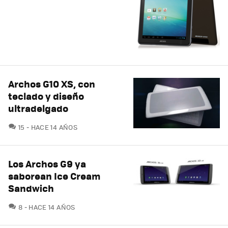
Archos G10 XS, con
teclado y diseño
ultradelgado
COMENTARIOS
15
HACE 14 AÑOS
Los Archos G9 ya
saborean Ice Cream
Sandwich
COMENTARIOS
8
HACE 14 AÑOS