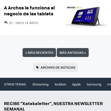
A Archos le funciona el
negocio de las tablets
COMENTARIOS
22
HACE 14 AÑOS
«
MÁS RECIENTES
MÁS ANTIGUAS
»
ARCHIVO DE NOTICIAS
OTROS TEMAS:
Streaming
Análisis
Apple
Samsung
In
RECIBE "Xatakaletter", NUESTRA NEWSLETTER
SEMANAL