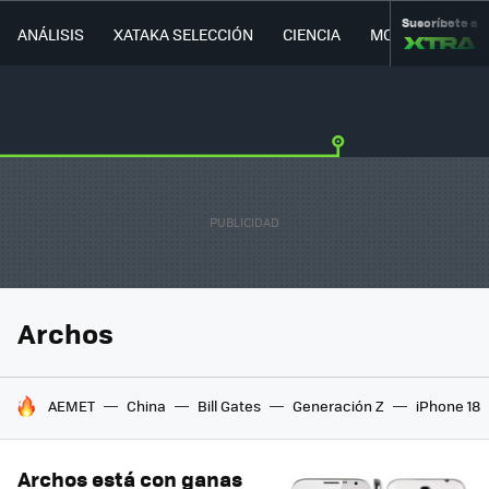
Suscríbete a
ANÁLISIS
XATAKA SELECCIÓN
CIENCIA
MOVILIDAD
Archos
HOY SE HABLA DE
AEMET
China
Bill Gates
Generación Z
iPhone 18
Archos está con ganas