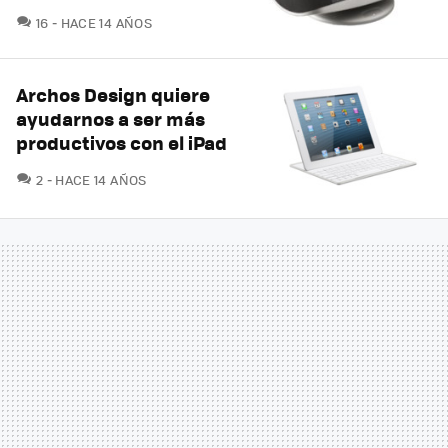
COMENTARIOS
16
HACE 14 AÑOS
Archos Design quiere
ayudarnos a ser más
productivos con el iPad
COMENTARIOS
2
HACE 14 AÑOS