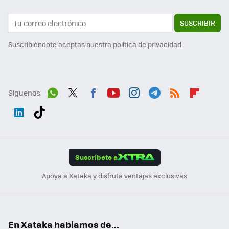
SUSCRIBIR
Suscribiéndote aceptas nuestra
política de privacidad
Síguenos
Wh
Twit
Fac
You
Inst
Tele
RSS
Flip
ats
ter
ebo
tub
agr
gra
boa
Link
Tikt
App
ok
e
am
m
rd
edI
ok
Suscríbete a
n
Apoya a Xataka y disfruta ventajas exclusivas
En Xataka hablamos de...