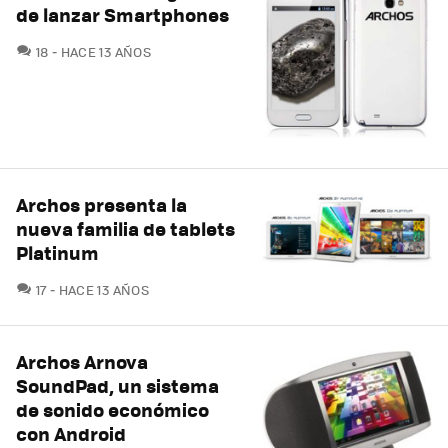
de lanzar Smartphones
COMENTARIOS
18
HACE 13 AÑOS
Archos presenta la
nueva familia de tablets
Platinum
COMENTARIOS
17
HACE 13 AÑOS
Archos Arnova
SoundPad, un sistema
de sonido económico
con Android