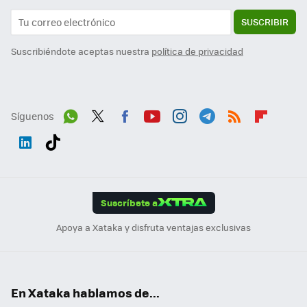
SUSCRIBIR
Suscribiéndote aceptas nuestra
política de privacidad
Síguenos
Wh
Twit
Fac
You
Inst
Tele
RSS
Flip
ats
ter
ebo
tub
agr
gra
boa
Link
Tikt
App
ok
e
am
m
rd
edI
ok
Suscríbete a
n
Apoya a Xataka y disfruta ventajas exclusivas
En Xataka hablamos de...