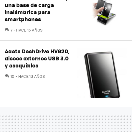
una base de carga
inalámbrica para
smartphones
COMENTARIOS
7
HACE 13 AÑOS
Adata DashDrive HV620,
discos externos USB 3.0
y asequibles
COMENTARIOS
10
HACE 13 AÑOS