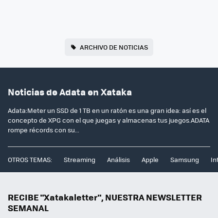
ARCHIVO DE NOTICIAS
Noticias de Adata en Xataka
Adata:Meter un SSD de 1 TB en un ratón es una gran idea: así es el
concepto de XPG con el que juegas y almacenas tus juegos.ADATA
rompe récords con su...
OTROS TEMAS:
Streaming
Análisis
Apple
Samsung
In
RECIBE "Xatakaletter", NUESTRA NEWSLETTER
SEMANAL