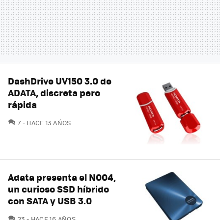
DashDrive UV150 3.0 de
ADATA, discreta pero
rápida
COMENTARIOS
7
HACE 13 AÑOS
Adata presenta el N004,
un curioso SSD híbrido
con SATA y USB 3.0
COMENTARIOS
23
HACE 16 AÑOS