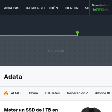
Suscríbete a
ANÁLISIS
XATAKA SELECCIÓN
CIENCIA
MOVILIDAD
Adata
HOY SE HABLA DE
AEMET
China
Bill Gates
Generación Z
iPhone 18
Meter un SSD de 1 TB en