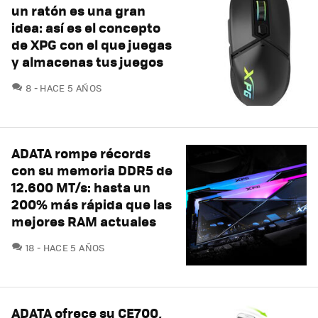
un ratón es una gran
idea: así es el concepto
de XPG con el que juegas
y almacenas tus juegos
COMENTARIOS
8
HACE 5 AÑOS
ADATA rompe récords
con su memoria DDR5 de
12.600 MT/s: hasta un
200% más rápida que las
mejores RAM actuales
COMENTARIOS
18
HACE 5 AÑOS
ADATA ofrece su CE700,