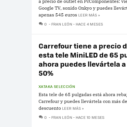
a precio de outlet en PcComponentes: vi
Google TV, sonido Onkyo y puedes llevár
apenas 545 euros
LEER MÁS »
COMENTARIOS
0
FRAN LEÓN
HACE 4 MESES
Carrefour tiene a precio d
esta tele MiniLED de 65 p
ahora puedes llevártela a
50%
XATAKA SELECCIÓN
Esta tele de 65 pulgadas está ahora reba
Carrefour y puedes llevártela con más d
descuento
LEER MÁS »
COMENTARIOS
0
FRAN LEÓN
HACE 10 MESES