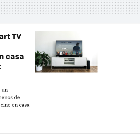
art TV
en casa
t
s un
 menos de
 cine en casa