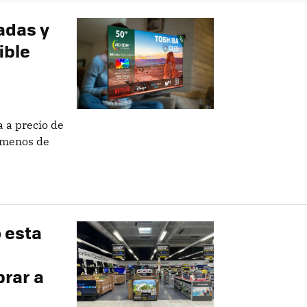
adas y
ible
 a precio de
 menos de
 esta
rar a