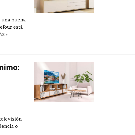
s una buena
refour está
ÁS »
ínimo:
televisión
dencia o