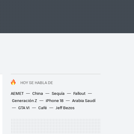
HOY SE HABLA DE
AEMET
China
Sequía
Fallout
Generación Z
iPhone 18
Arabia Saudí
GTA VI
Café
Jeff Bezos