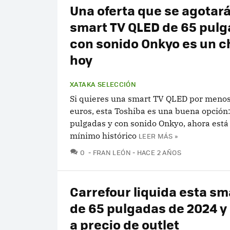
Una oferta que se agotará
smart TV QLED de 65 pul
con sonido Onkyo es un c
hoy
XATAKA SELECCIÓN
Si quieres una smart TV QLED por meno
euros, esta Toshiba es una buena opción
pulgadas y con sonido Onkyo, ahora está 
mínimo histórico
LEER MÁS »
COMENTARIOS
0
FRAN LEÓN
HACE 2 AÑOS
Carrefour liquida esta sm
de 65 pulgadas de 2024 y 
a precio de outlet