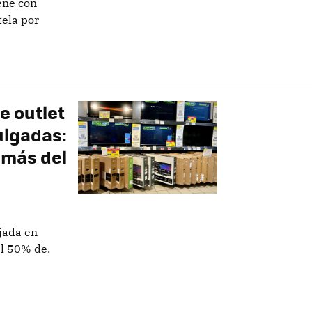
ene con
tela por
e outlet
ulgadas:
 más del
jada en
el 50% de.