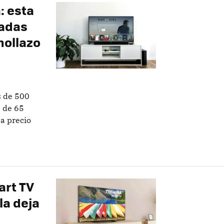
: esta
gadas
hollazo
s de 500
: de 65
a precio
art TV
la deja