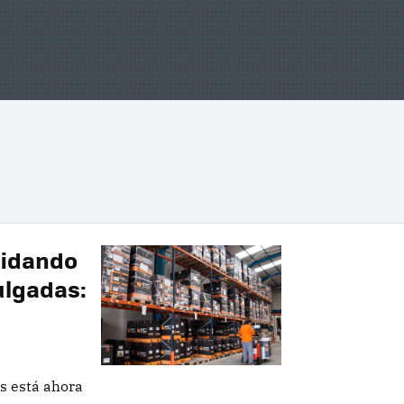
uidando
ulgadas:
s está ahora