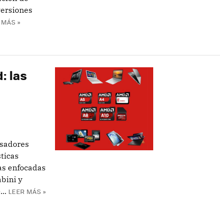
versiones
 MÁS »
: las
esadores
sticas
as enfocadas
abini y
..
LEER MÁS »