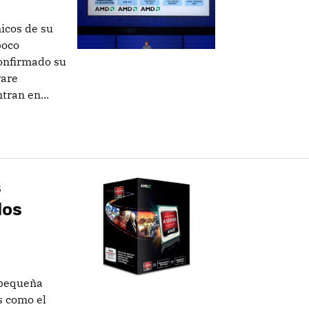
icos de su
poco
onfirmado su
ware
tran en...
s
los
 pequeña
s como el