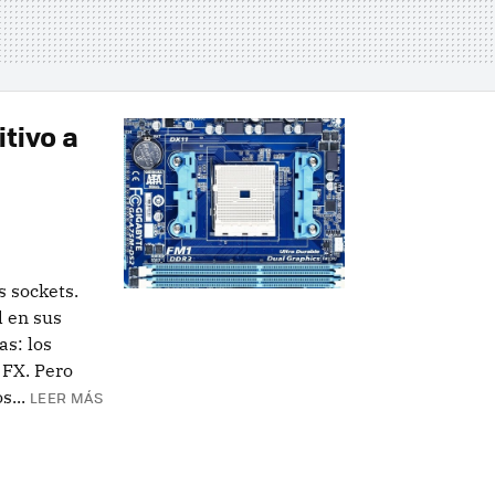
itivo a
 sockets.
 en sus
s: los
 FX. Pero
s...
LEER MÁS