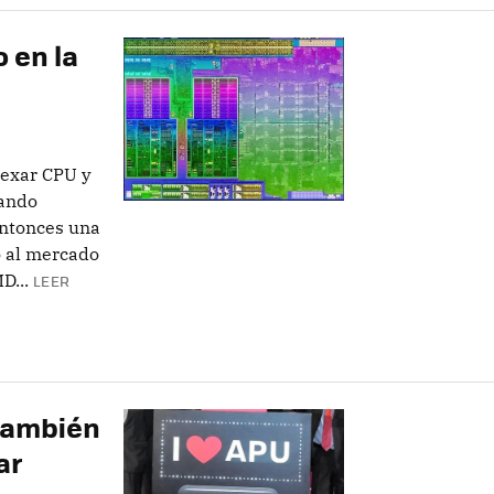
 en la
nexar CPU y
uando
entonces una
o al mercado
D...
LEER
 también
ar