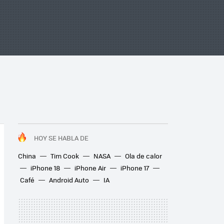
HOY SE HABLA DE
China
Tim Cook
NASA
Ola de calor
iPhone 18
iPhone Air
iPhone 17
Café
Android Auto
IA