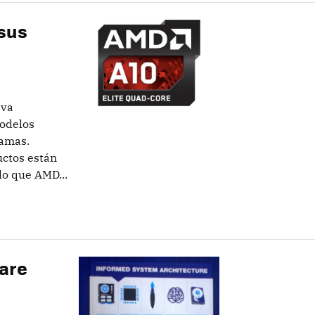
 sus
eva
odelos
gamas.
uctos están
lo que AMD...
are