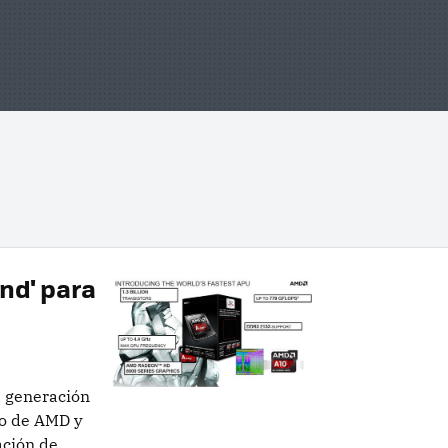
nd' para
a generación
no de AMD y
ación de