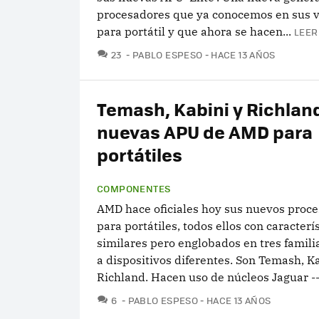
procesadores que ya conocemos en sus 
para portátil y que ahora se hacen...
LEER
COMENTARIOS
23
PABLO ESPESO
HACE 13 AÑOS
Temash, Kabini y Richland
nuevas APU de AMD para
portátiles
COMPONENTES
AMD hace oficiales hoy sus nuevos proc
para portátiles, todos ellos con caracterí
similares pero englobados en tres famili
a dispositivos diferentes. Son Temash, K
Richland. Hacen uso de núcleos Jaguar --.
COMENTARIOS
6
PABLO ESPESO
HACE 13 AÑOS