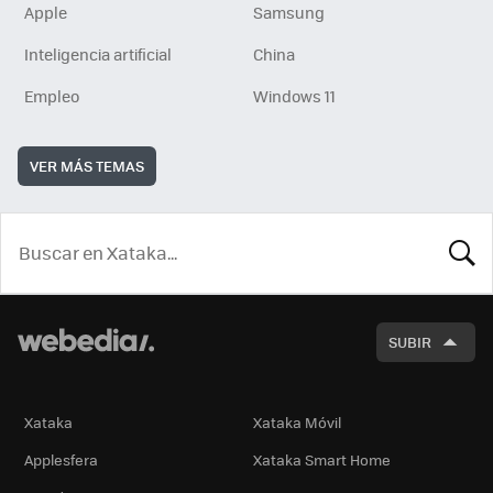
Apple
Samsung
Inteligencia artificial
China
Empleo
Windows 11
VER MÁS TEMAS
BUSCA
SUBIR
Xataka
Xataka Móvil
Applesfera
Xataka Smart Home