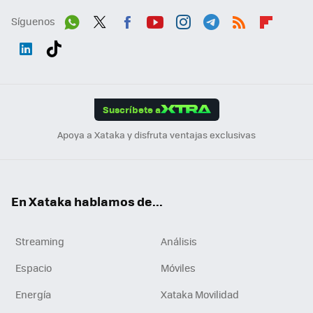
Síguenos
Wh
Twit
Fac
You
Inst
Tele
RSS
Flip
ats
ter
ebo
tub
agr
gra
boa
Link
Tikt
App
ok
e
am
m
rd
edI
ok
Suscríbete a
n
Apoya a Xataka y disfruta ventajas exclusivas
En Xataka hablamos de...
Streaming
Análisis
Espacio
Móviles
Energía
Xataka Movilidad