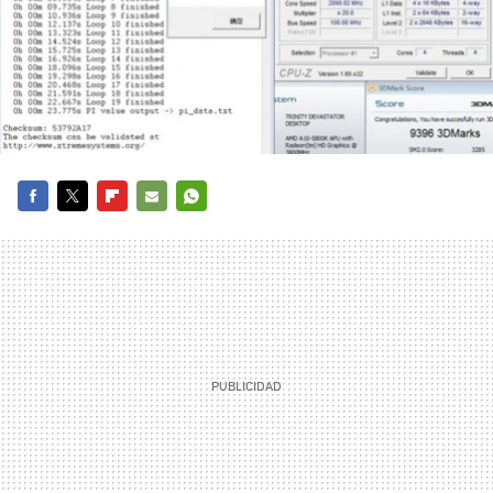
FACEBOOK
TWITTER
FLIPBOARD
E-
WHATSAPP
MAIL