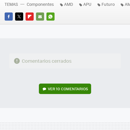
TEMAS
Componentes
AMD
APU
Futuro
AM
FACEBOOK
TWITTER
FLIPBOARD
E-
WHATSAPP
MAIL
Comentarios cerrados
VER
10 COMENTARIOS