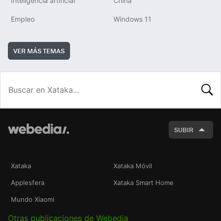
Inteligencia artificial
China
Empleo
Windows 11
VER MÁS TEMAS
BUSCA
SUBIR
Xataka
Xataka Móvil
Applesfera
Xataka Smart Home
Mundo Xiaomi
Otras publicaciones de Webedia