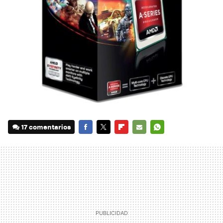
17 comentarios
FACEBOOK
TWITTER
FLIPBOARD
E-
WHATSAPP
MAIL