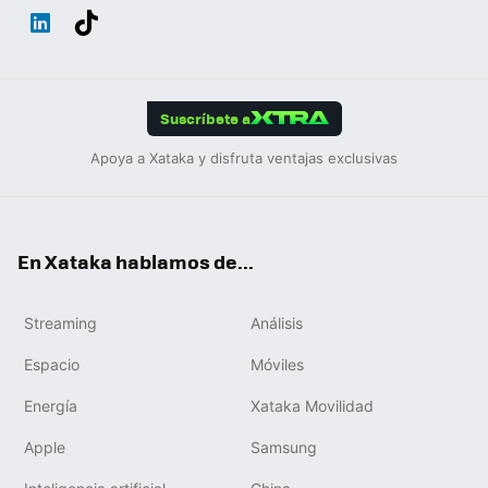
Wh
Twit
Fac
You
Inst
Tele
RSS
Flip
ats
ter
ebo
tub
agr
gra
boa
Link
Tikt
App
ok
e
am
m
rd
edIn
ok
Suscríbete a
Apoya a Xataka y disfruta ventajas exclusivas
En Xataka hablamos de...
Streaming
Análisis
Espacio
Móviles
Energía
Xataka Movilidad
Apple
Samsung