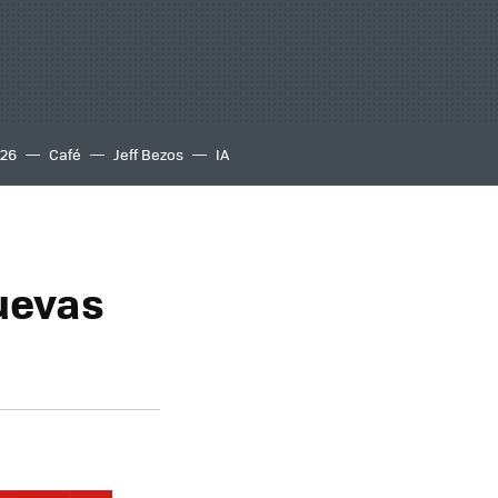
S26
Café
Jeff Bezos
IA
nuevas