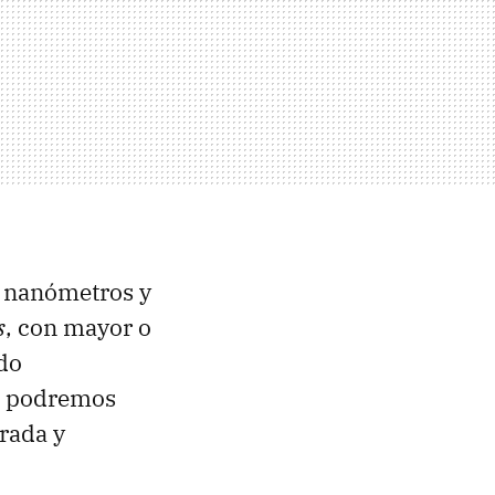
8 nanómetros y
s
, con mayor o
do
o podremos
trada y