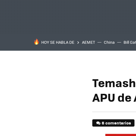
HOY SE HABLA DE
AEMET
China
Bill Ga
Temash,
APU de 
6 comentarios