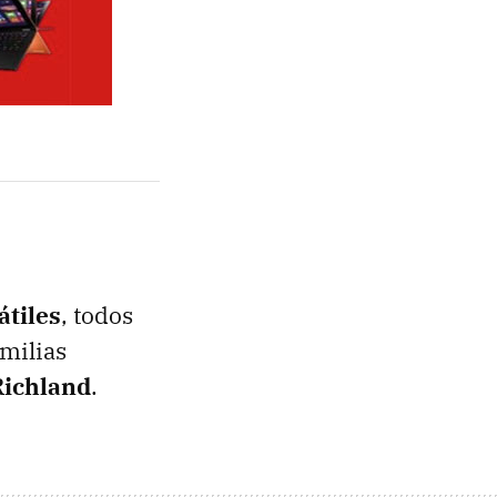
átiles
, todos
amilias
Richland
.