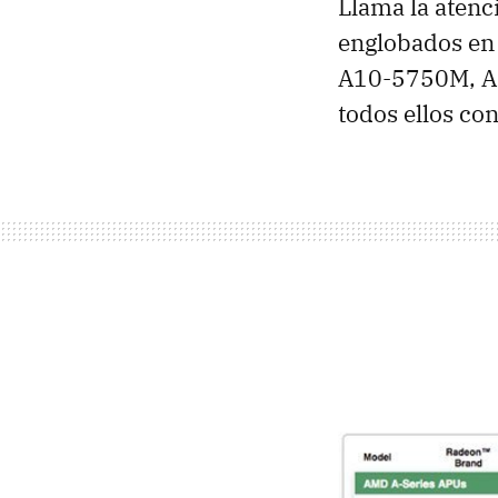
Llama la aten
englobados en 
A10-5750M, A8
todos ellos co