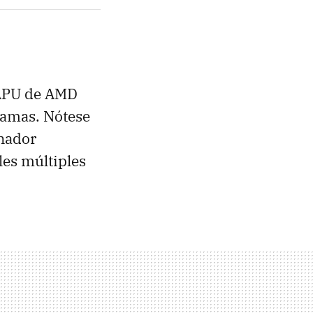
 APU de AMD
gamas. Nótese
enador
les múltiples