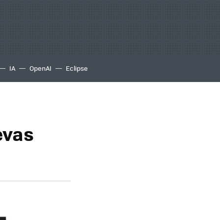
IA
OpenAI
Eclipse
evas