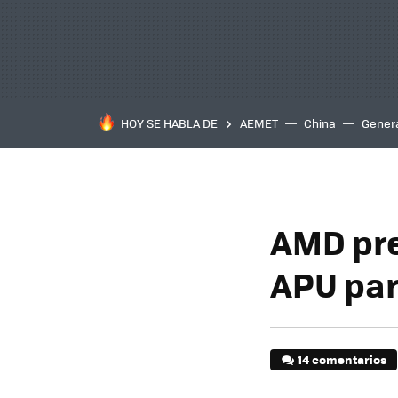
HOY SE HABLA DE
AEMET
China
Gener
AMD pre
APU par
14 comentarios