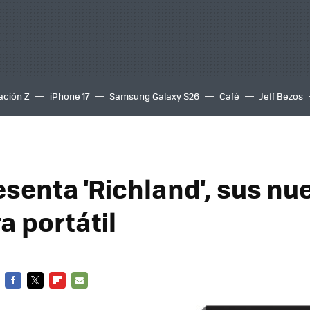
ación Z
iPhone 17
Samsung Galaxy S26
Café
Jeff Bezos
senta 'Richland', sus nu
a portátil
FACEBOOK
TWITTER
FLIPBOARD
E-