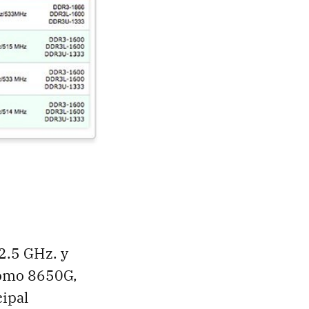
 2.5 GHz. y
como 8650G,
cipal