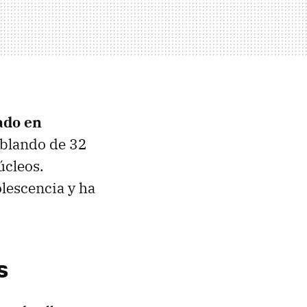
ado en
ablando de 32
úcleos.
lescencia y ha
s