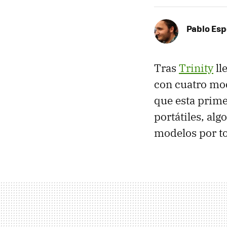
Pablo Es
Tras
Trinity
ll
con cuatro mod
que esta prime
portátiles, al
modelos por t