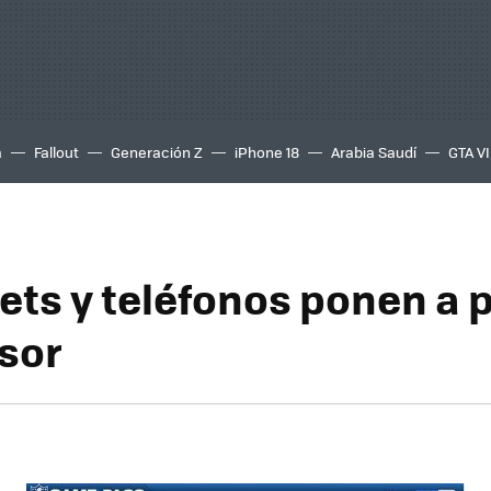
a
Fallout
Generación Z
iPhone 18
Arabia Saudí
GTA VI
lets y teléfonos ponen a 
isor