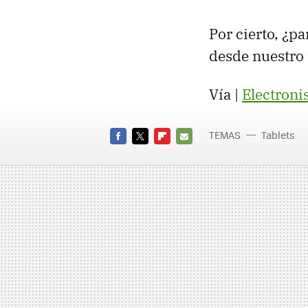
Por cierto, ¿p
desde nuestro 
Vía |
Electroni
TEMAS
Tablets
FACEBOOK
TWITTER
FLIPBOARD
E-
MAIL