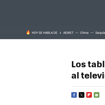
HOY SE HABLA DE
AEMET
China
Sequí
Los tab
al telev
FACEBOOK
TWITTER
FLIPBOARD
E-