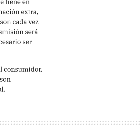
e tiene en
mación extra,
 son cada vez
nsmisión será
cesario ser
el consumidor,
 son
l.