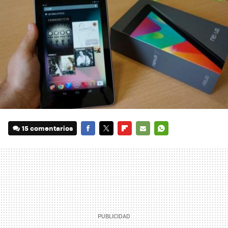
15 comentarios
FACEBOOK
TWITTER
FLIPBOARD
E-
WHATSAPP
MAIL