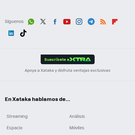
Síguenos
Wh
Twit
Fac
You
Inst
Tele
RSS
Flip
ats
ter
ebo
tub
agr
gra
boa
Link
Tikt
App
ok
e
am
m
rd
edI
ok
Suscríbete a
n
Apoya a Xataka y disfruta ventajas exclusivas
En Xataka hablamos de...
Streaming
Análisis
Espacio
Móviles