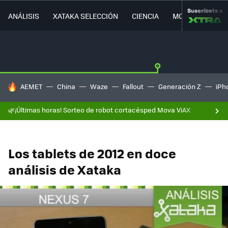
Suscríbete a
ANÁLISIS
XATAKA SELECCIÓN
CIENCIA
MOVILIDAD
HOY SE HABLA DE
AEMET
China
Waze
Fallout
Generación Z
iPh
🌿¡Últimas horas! Sorteo de robot cortacésped Mova ViAX
Los tablets de 2012 en doce
análisis de Xataka