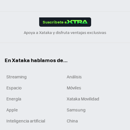
ats
ter
ebo
tub
agr
gra
boa
Link
Tikt
App
ok
e
am
m
rd
edI
ok
Suscríbete a
n
Apoya a Xataka y disfruta ventajas exclusivas
En Xataka hablamos de...
Streaming
Análisis
Espacio
Móviles
Energía
Xataka Movilidad
Apple
Samsung
Inteligencia artificial
China