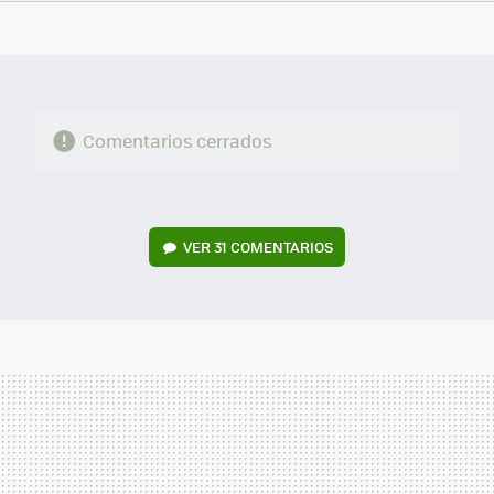
FACEBOOK
TWITTER
FLIPBOARD
E-
WHATSAPP
MAIL
Comentarios cerrados
VER
31 COMENTARIOS