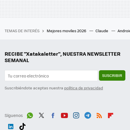
TEMAS DE INTERÉS
Mejores moviles 2026
Claude
Androi
RECIBE "Xatakaletter", NUESTRA NEWSLETTER
SEMANAL
SUSCRIBIR
Suscribiéndote aceptas nuestra
política de privacidad
Síguenos
Wh
Twit
Fac
You
Inst
Tele
RSS
Flip