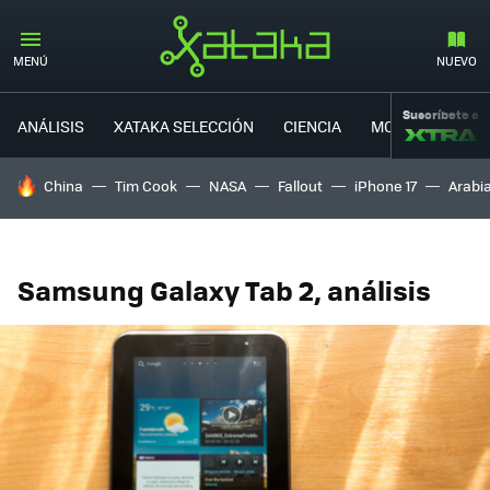
MENÚ
NUEVO
Suscríbete a
ANÁLISIS
XATAKA SELECCIÓN
CIENCIA
MOVILIDAD
HOY SE HABLA DE
China
Tim Cook
NASA
Fallout
iPhone 17
Arabi
Samsung Galaxy Tab 2, análisis