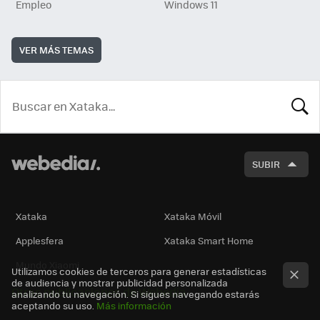
Empleo
Windows 11
VER MÁS TEMAS
BUSCA
SUBIR
Xataka
Xataka Móvil
Applesfera
Xataka Smart Home
Mundo Xiaomi
Utilizamos cookies de terceros para generar estadísticas
de audiencia y mostrar publicidad personalizada
Otras publicaciones de Webedia
analizando tu navegación. Si sigues navegando estarás
aceptando su uso.
Más información