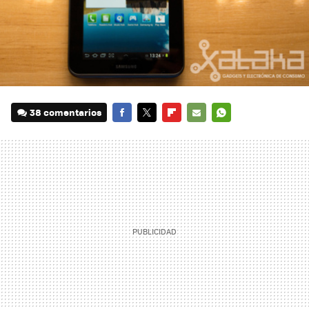
38 comentarios
FACEBOOK
TWITTER
FLIPBOARD
E-
WHATSAPP
MAIL