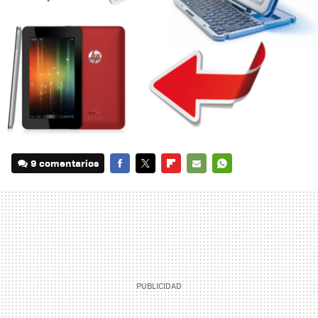
9 comentarios
FACEBOOK
TWITTER
FLIPBOARD
E-
WHATSAPP
MAIL