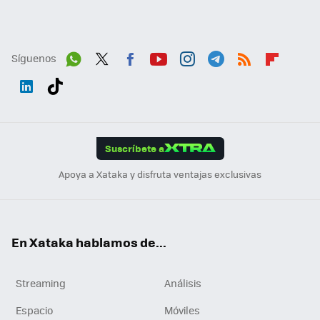
Síguenos
Wh
Twit
Fac
You
Inst
Tele
RSS
Flip
ats
ter
ebo
tub
agr
gra
boa
Link
Tikt
App
ok
e
am
m
rd
edI
ok
Suscríbete a
n
Apoya a Xataka y disfruta ventajas exclusivas
En Xataka hablamos de...
Streaming
Análisis
Espacio
Móviles