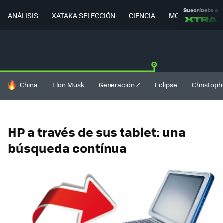
Suscríbete a
ANÁLISIS
XATAKA SELECCIÓN
CIENCIA
MOVILIDAD
HOY SE HABLA DE
China
Elon Musk
Generación Z
Eclipse
Christoph
HP a través de sus tablet: una
búsqueda contínua