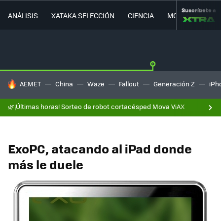
Suscríbete a
ANÁLISIS
XATAKA SELECCIÓN
CIENCIA
MOVILIDAD
HOY SE HABLA DE
AEMET
China
Waze
Fallout
Generación Z
iPh
🌿¡Últimas horas! Sorteo de robot cortacésped Mova ViAX
ExoPC, atacando al iPad donde
más le duele