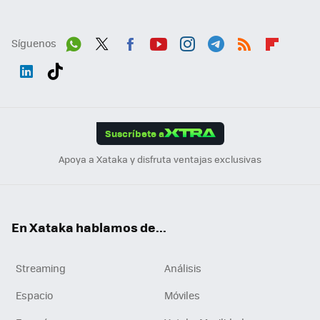
Síguenos
Wh
Twit
Fac
You
Inst
Tele
RSS
Flip
ats
ter
ebo
tub
agr
gra
boa
Link
Tikt
App
ok
e
am
m
rd
edI
ok
Suscríbete a
n
Apoya a Xataka y disfruta ventajas exclusivas
En Xataka hablamos de...
Streaming
Análisis
Espacio
Móviles