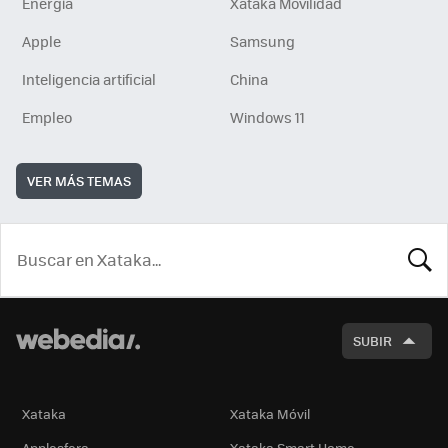
Energía
Xataka Movilidad
Apple
Samsung
Inteligencia artificial
China
Empleo
Windows 11
VER MÁS TEMAS
BUSCA
SUBIR
Xataka
Xataka Móvil
Applesfera
Xataka Smart Home