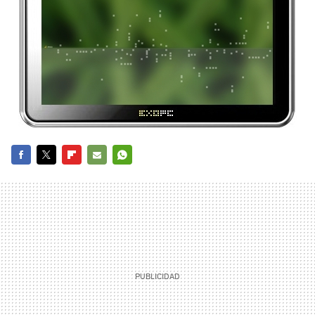
FACEBOOK
TWITTER
FLIPBOARD
E-
WHATSAPP
MAIL