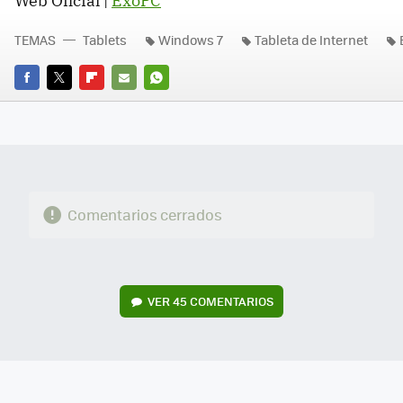
Web Oficial |
ExoPC
TEMAS
Tablets
Windows 7
Tableta de Internet
FACEBOOK
TWITTER
FLIPBOARD
E-
WHATSAPP
MAIL
Comentarios cerrados
VER
45 COMENTARIOS