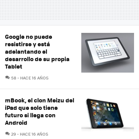
Google no puede
resistirse y está
adelantando el
desarrollo de su propia
Tablet
COMENTARIOS
58
HACE 16 AÑOS
mBook, el clon Meizu del
iPad que solo tiene
futuro si llega con
Android
COMENTARIOS
29
HACE 16 AÑOS