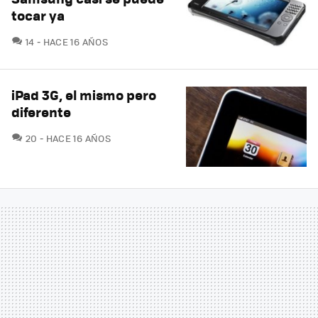
tocar ya
COMENTARIOS
14
HACE 16 AÑOS
iPad 3G, el mismo pero
diferente
COMENTARIOS
20
HACE 16 AÑOS