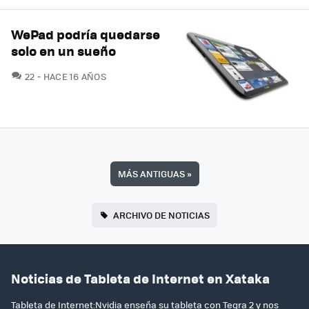
WePad podría quedarse
solo en un sueño
COMENTARIOS
22
HACE 16 AÑOS
MÁS ANTIGUAS
»
ARCHIVO DE NOTICIAS
Noticias de Tableta de Internet en Xataka
Tableta de Internet:Nvidia enseña su tableta con Tegra 2 y nos