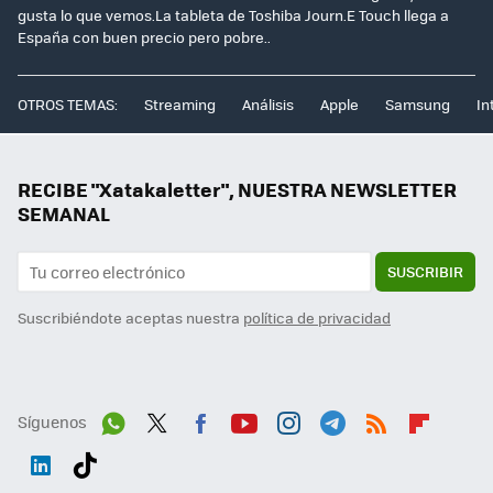
gusta lo que vemos.La tableta de Toshiba Journ.E Touch llega a
España con buen precio pero pobre..
OTROS TEMAS:
Streaming
Análisis
Apple
Samsung
In
RECIBE "Xatakaletter", NUESTRA NEWSLETTER
SEMANAL
SUSCRIBIR
Suscribiéndote aceptas nuestra
política de privacidad
Síguenos
Wh
Twit
Fac
You
Inst
Tele
RSS
Flip
ats
ter
ebo
tub
agr
gra
boa