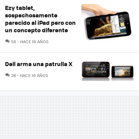
Ezy tablet,
sospechosamente
parecido al iPad pero con
un concepto diferente
COMENTARIOS
56
HACE 16 AÑOS
Dell arma una patrulla X
COMENTARIOS
28
HACE 16 AÑOS