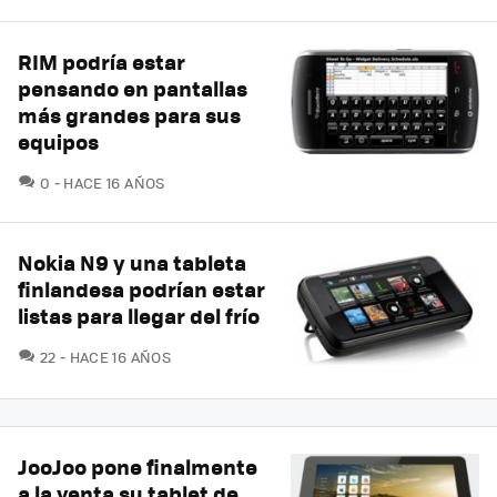
RIM podría estar
pensando en pantallas
más grandes para sus
equipos
COMENTARIOS
0
HACE 16 AÑOS
Nokia N9 y una tableta
finlandesa podrían estar
listas para llegar del frío
COMENTARIOS
22
HACE 16 AÑOS
JooJoo pone finalmente
a la venta su tablet de