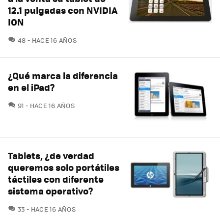
12.1 pulgadas con NVIDIA
ION
COMENTARIOS
48
HACE 16 AÑOS
¿Qué marca la diferencia
en el iPad?
COMENTARIOS
91
HACE 16 AÑOS
Tablets, ¿de verdad
queremos solo portátiles
táctiles con diferente
sistema operativo?
COMENTARIOS
33
HACE 16 AÑOS