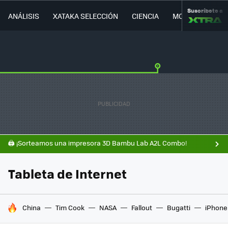
Suscríbete a
ANÁLISIS
XATAKA SELECCIÓN
CIENCIA
MOVILIDAD
🖨️ ¡Sorteamos una impresora 3D Bambu Lab A2L Combo!
Tableta de Internet
HOY SE HABLA DE
China
Tim Cook
NASA
Fallout
Bugatti
iPhone 