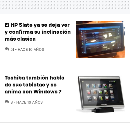
El HP Slate ya se deja ver
y confirma su inclinación
más clasica
COMENTARIOS
51
HACE 16 AÑOS
Toshiba también habla
de sus tabletas y se
anima con Windows 7
COMENTARIOS
8
HACE 16 AÑOS