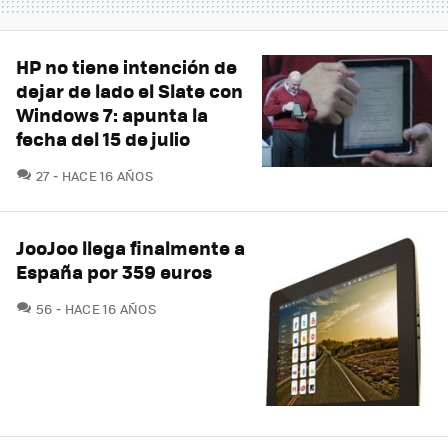
HP no tiene intención de
dejar de lado el Slate con
Windows 7: apunta la
fecha del 15 de julio
COMENTARIOS
27
HACE 16 AÑOS
JooJoo llega finalmente a
España por 359 euros
COMENTARIOS
56
HACE 16 AÑOS