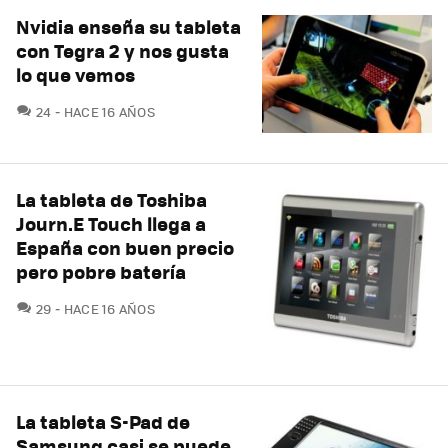
Nvidia enseña su tableta
con Tegra 2 y nos gusta
lo que vemos
COMENTARIOS
24
HACE 16 AÑOS
La tableta de Toshiba
Journ.E Touch llega a
España con buen precio
pero pobre batería
COMENTARIOS
29
HACE 16 AÑOS
La tableta S-Pad de
Samsung casi se puede