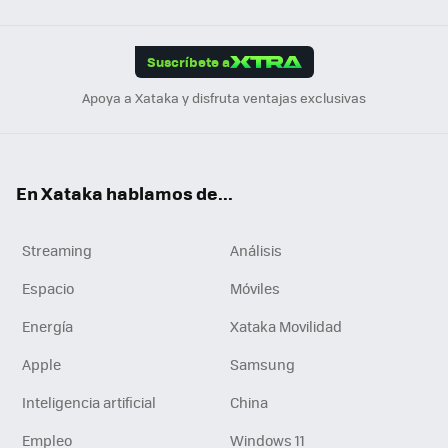
Link
Tikt
App
ok
e
am
m
rd
edI
ok
Suscríbete a
n
Apoya a Xataka y disfruta ventajas exclusivas
En Xataka hablamos de...
Streaming
Análisis
Espacio
Móviles
Energía
Xataka Movilidad
Apple
Samsung
Inteligencia artificial
China
Empleo
Windows 11