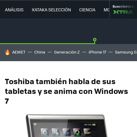
Suscríbete a
ANÁLISIS
XATAKA SELECCIÓN
CIENCIA
MOVILIDAD
HOY SE HABLA DE
AEMET
China
Generación Z
iPhone 17
Samsung G
Toshiba también habla de sus
tabletas y se anima con Windows
7