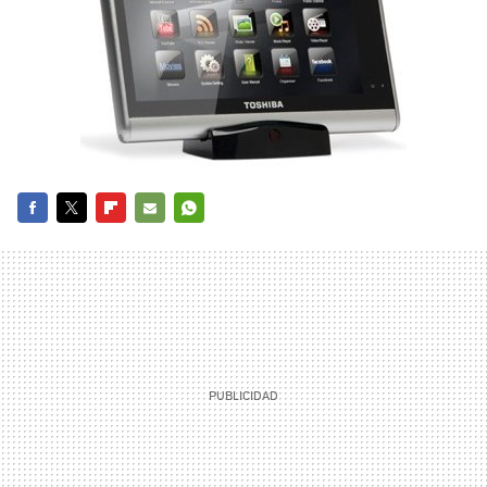
FACEBOOK
TWITTER
FLIPBOARD
E-
WHATSAPP
MAIL