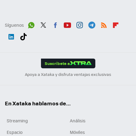
Síguenos
Wh
Twit
Fac
You
Inst
Tele
RSS
Flip
ats
ter
ebo
tub
agr
gra
boa
Link
Tikt
App
ok
e
am
m
rd
edI
ok
Suscríbete a
n
Apoya a Xataka y disfruta ventajas exclusivas
En Xataka hablamos de...
Streaming
Análisis
Espacio
Móviles