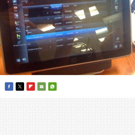
FACEBOOK
TWITTER
FLIPBOARD
E-
WHATSAPP
MAIL