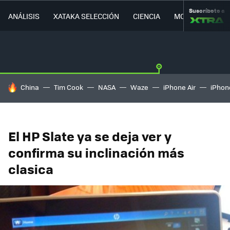
Suscríbete a
ANÁLISIS
XATAKA SELECCIÓN
CIENCIA
MOVILIDAD
HOY SE HABLA DE
China
Tim Cook
NASA
Waze
iPhone Air
iPhone
El HP Slate ya se deja ver y
confirma su inclinación más
clasica