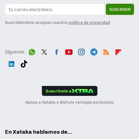
SUSCRIBIR
Suscribiéndote aceptas nuestra
política de privacidad
Síguenos
Wh
Twit
Fac
You
Inst
Tele
RSS
Flip
ats
ter
ebo
tub
agr
gra
boa
Link
Tikt
App
ok
e
am
m
rd
edI
ok
Suscríbete a
n
Apoya a Xataka y disfruta ventajas exclusivas
En Xataka hablamos de...