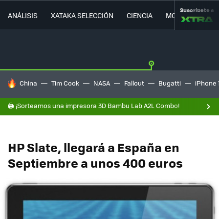
Suscríbete a
ANÁLISIS
XATAKA SELECCIÓN
CIENCIA
MOVILIDAD
HOY SE HABLA DE
China
Tim Cook
NASA
Fallout
Bugatti
iPhone 
🖨️ ¡Sorteamos una impresora 3D Bambu Lab A2L Combo!
HP Slate, llegará a España en
Septiembre a unos 400 euros