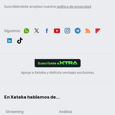
Suscribiéndote aceptas nuestra
política de privacidad
Síguenos
Wh
Twit
Fac
You
Inst
Tele
RSS
Flip
ats
ter
ebo
tub
agr
gra
boa
Link
Tikt
App
ok
e
am
m
rd
edI
ok
Suscríbete a
n
Apoya a Xataka y disfruta ventajas exclusivas
En Xataka hablamos de...
Streaming
Análisis