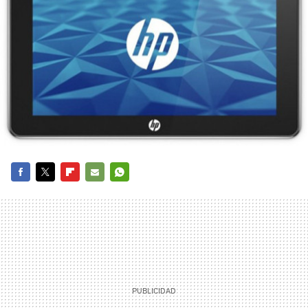
FACEBOOK
TWITTER
FLIPBOARD
E-
WHATSAPP
MAIL