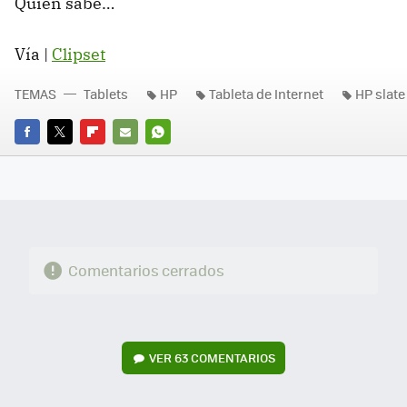
Quien sabe…
Vía |
Clipset
TEMAS
Tablets
HP
Tableta de Internet
HP slate
FACEBOOK
TWITTER
FLIPBOARD
E-
WHATSAPP
MAIL
Comentarios cerrados
VER
63 COMENTARIOS