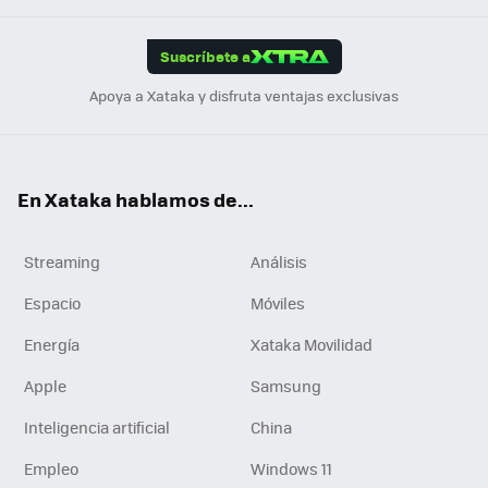
App
ok
e
am
m
rd
edI
ok
Suscríbete a
n
Apoya a Xataka y disfruta ventajas exclusivas
En Xataka hablamos de...
Streaming
Análisis
Espacio
Móviles
Energía
Xataka Movilidad
Apple
Samsung
Inteligencia artificial
China
Empleo
Windows 11