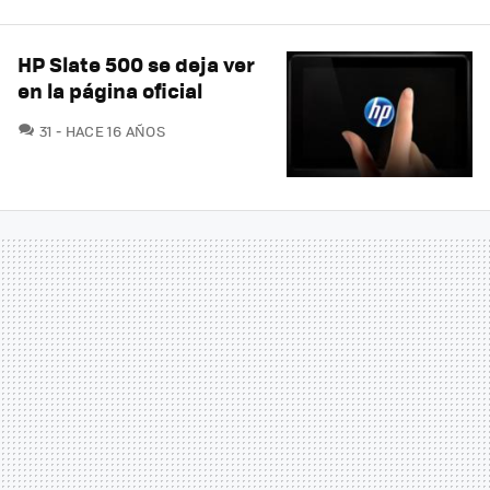
HP Slate 500 se deja ver
en la página oficial
COMENTARIOS
31
HACE 16 AÑOS