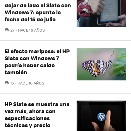
dejar de lado el Slate con
Windows 7: apunta la
fecha del 15 de julio
COMENTARIOS
27
HACE 16 AÑOS
El efecto mariposa: el HP
Slate con Windows 7
podría haber caído
también
COMENTARIOS
13
HACE 16 AÑOS
HP Slate se muestra una
vez más, ahora con
especificaciones
técnicas y precio