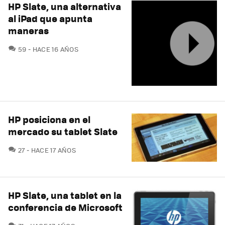
HP Slate, una alternativa
al iPad que apunta
maneras
COMENTARIOS
59
HACE 16 AÑOS
HP posiciona en el
mercado su tablet Slate
COMENTARIOS
27
HACE 17 AÑOS
HP Slate, una tablet en la
conferencia de Microsoft
COMENTARIOS