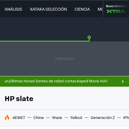
Suscríbete a
ANÁLISIS
XATAKA SELECCIÓN
CIENCIA
MOVILIDAD
🌿¡Últimas horas! Sorteo de robot cortacésped Mova ViAX
HP slate
HOY SE HABLA DE
AEMET
China
Waze
Fallout
Generación Z
iPh