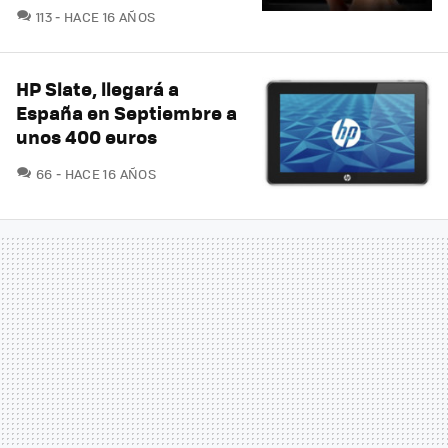
COMENTARIOS
113
HACE 16 AÑOS
HP Slate, llegará a
España en Septiembre a
unos 400 euros
COMENTARIOS
66
HACE 16 AÑOS