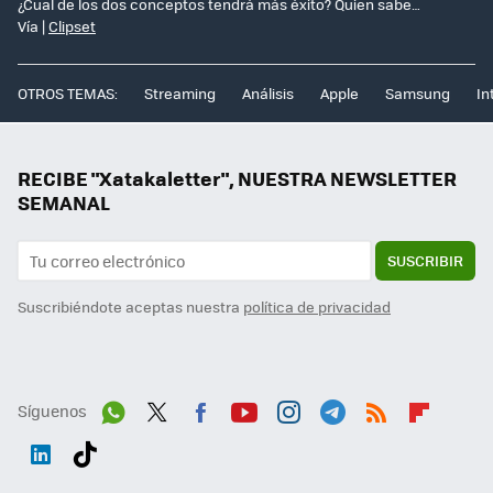
¿Cual de los dos conceptos tendrá más éxito? Quien sabe…
Vía |
Clipset
OTROS TEMAS:
Streaming
Análisis
Apple
Samsung
In
RECIBE "Xatakaletter", NUESTRA NEWSLETTER
SEMANAL
SUSCRIBIR
Suscribiéndote aceptas nuestra
política de privacidad
Síguenos
Wh
Twit
Fac
You
Inst
Tele
RSS
Flip
ats
ter
ebo
tub
agr
gra
boa
Link
Tikt