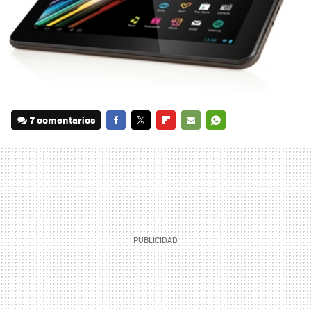
7 comentarios
FACEBOOK
TWITTER
FLIPBOARD
E-
WHATSAPP
MAIL