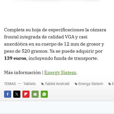
Completa su hoja de especificaciones la cámara
frontal integrada de calidad VGA y casi
anecdótica en su cuerpo de 12 mm de grosor y
peso de 520 gramos. Ya se puede adquirir por
139 euros
, incluyendo funda de transporte.
Más información |
Energy Sistem
.
TEMAS
Tablets
Tablet Android
Energy Sistem
E
FACEBOOK
TWITTER
FLIPBOARD
E-
WHATSAPP
MAIL