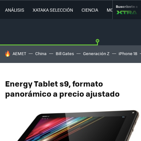
Suscríbete a
ANÁLISIS
XATAKA SELECCIÓN
CIENCIA
MOVILIDAD
HOY SE HABLA DE
AEMET
China
Bill Gates
Generación Z
iPhone 18
Energy Tablet s9, formato
panorámico a precio ajustado