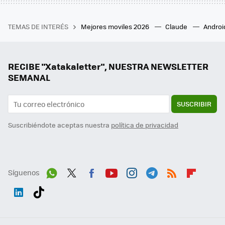
TEMAS DE INTERÉS
Mejores moviles 2026
Claude
Androi
RECIBE "Xatakaletter", NUESTRA NEWSLETTER
SEMANAL
SUSCRIBIR
Suscribiéndote aceptas nuestra
política de privacidad
Síguenos
Wh
Twit
Fac
You
Inst
Tele
RSS
Flip
ats
ter
ebo
tub
agr
gra
boa
Link
Tikt
App
ok
e
am
m
rd
edI
ok