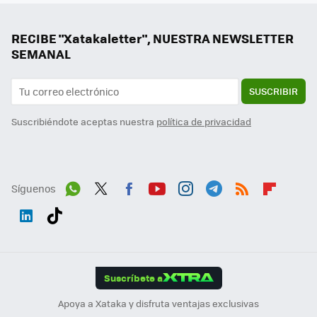
RECIBE "Xatakaletter", NUESTRA NEWSLETTER
SEMANAL
SUSCRIBIR
Suscribiéndote aceptas nuestra
política de privacidad
Síguenos
Wh
Twit
Fac
You
Inst
Tele
RSS
Flip
ats
ter
ebo
tub
agr
gra
boa
Link
Tikt
App
ok
e
am
m
rd
edI
ok
Suscríbete a
n
Apoya a Xataka y disfruta ventajas exclusivas