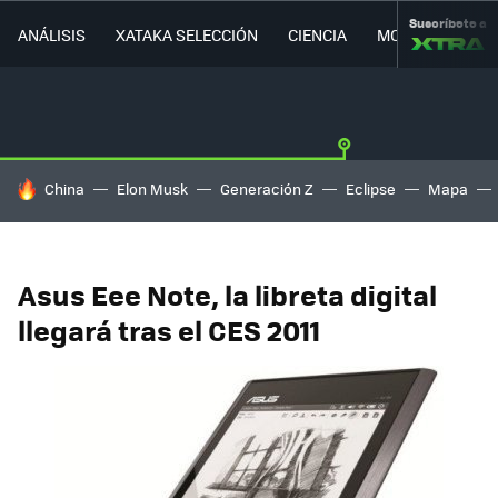
Suscríbete a
ANÁLISIS
XATAKA SELECCIÓN
CIENCIA
MOVILIDAD
HOY SE HABLA DE
China
Elon Musk
Generación Z
Eclipse
Mapa
Asus Eee Note, la libreta digital
llegará tras el CES 2011