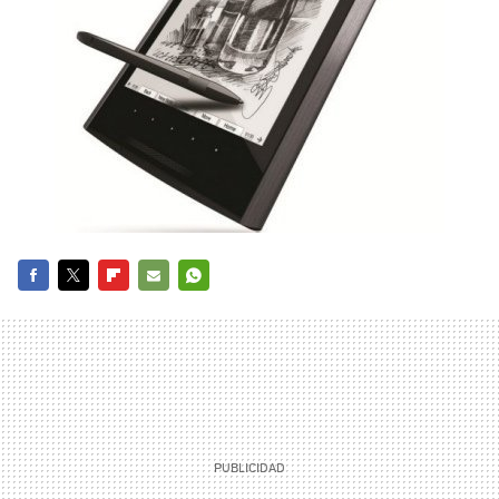
FACEBOOK
TWITTER
FLIPBOARD
E-
WHATSAPP
MAIL