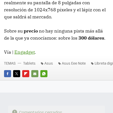
realmente su pantalla de 8 pulgadas con
resolución de 1024x768 píxeles y el lápiz con el
que saldrá al mercado.
Sobre su
precio
no hay ninguna pista más allá
de la que ya conocíamos: sobre los
300 dólares
.
Vía |
Engadget
.
TEMAS
Tablets
Asus
Asus Eee Note
Libreta dig
FACEBOOK
TWITTER
FLIPBOARD
E-
WHATSAPP
MAIL
Comentarios cerrados