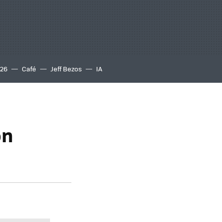
S26
Café
Jeff Bezos
IA
on