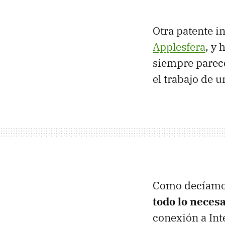
Otra patente i
Applesfera
, y
siempre parece
el trabajo de 
Como decíamos
todo lo neces
conexión a Int