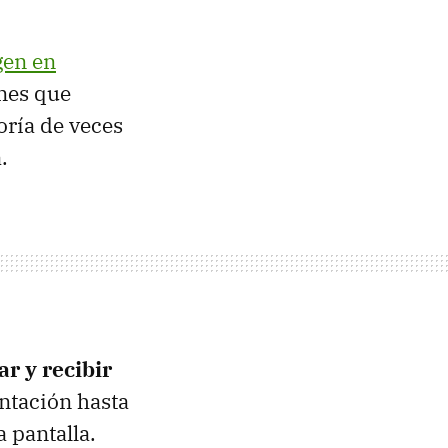
gen en
ones que
oría de veces
.
r y recibir
ntación hasta
 pantalla.