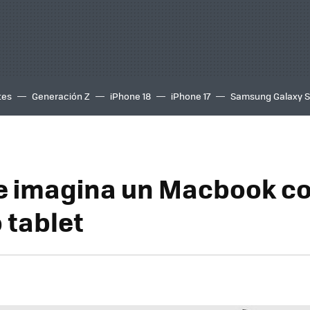
tes
Generación Z
iPhone 18
iPhone 17
Samsung Galaxy 
e imagina un Macbook c
 tablet