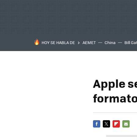
HOY SE HABLA DE
AEMET
China
Bill Ga
Apple s
formato
FACEBOOK
TWITTER
FLIPBOARD
E-