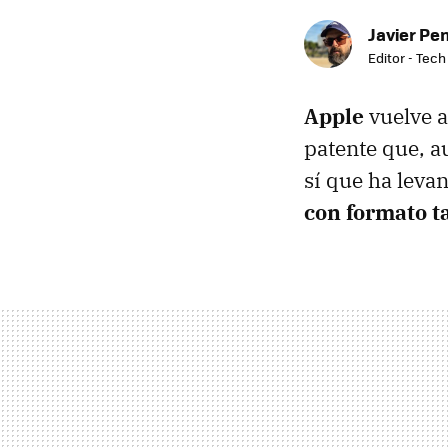
Javier Pe
Editor - Tech
Apple
vuelve a
patente que, a
sí que ha leva
con formato t