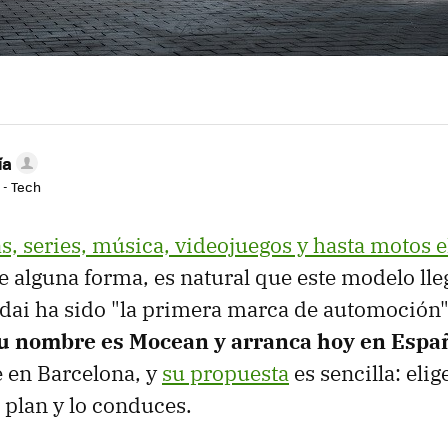
ía
 - Tech
as, series, música, videojuegos y hasta motos e
De alguna forma, es natural que este modelo lle
ai ha sido "la primera marca de automoción"
u nombre es Mocean y arranca hoy en Espa
 en Barcelona, y
su propuesta
es sencilla: eli
 plan y lo conduces.