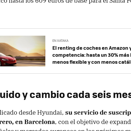
o hasta los 609 euros de base para el Santa 
EN XATAKA
El renting de coches en Amazon y
competencia: hasta un 30% más 
menos flexible y con menos catá
luido y cambio cada seis me
licado desde Hyundai,
su servicio de suscri
brero, en Barcelona
, con el objetivo de expand