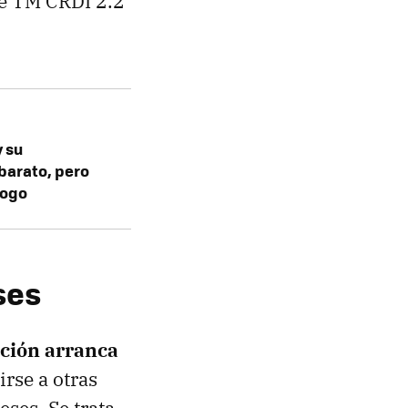
Fe TM CRDI 2.2
 su
barato, pero
logo
ses
pción arranca
irse a otras