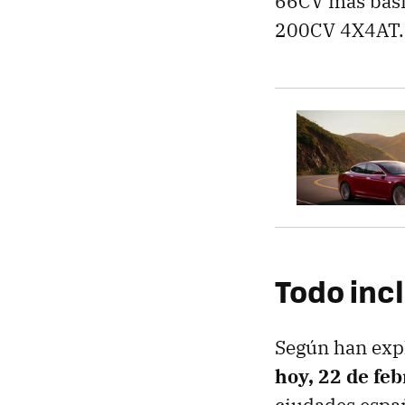
66CV más básic
200CV 4X4AT.
Todo inc
Según han exp
hoy, 22 de fe