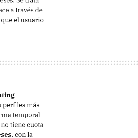
ses. Se trata
ace a través de
 que el usuario
nting
s perfiles más
orma temporal
no tiene cuota
eses
, con la