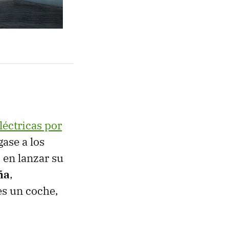
léctricas por
gase a los
 en lanzar su
ña
,
ges un coche,