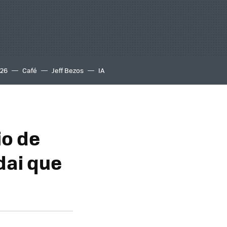
S26
Café
Jeff Bezos
IA
io de
dai que