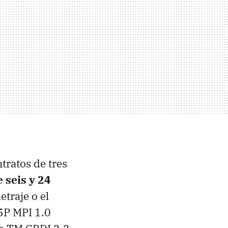
tratos de tres
 seis y 24
traje o el
 5P MPI 1.0