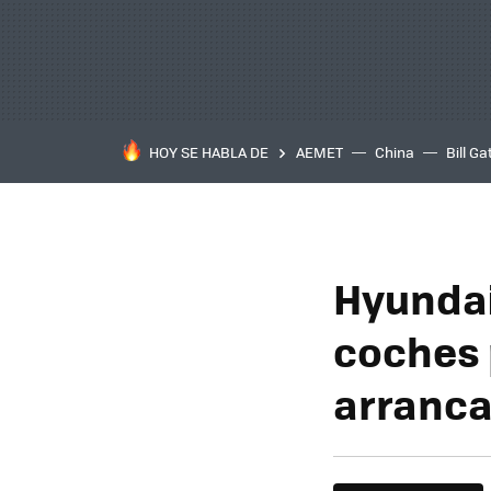
HOY SE HABLA DE
AEMET
China
Bill Ga
Hyundai
coches 
arranca