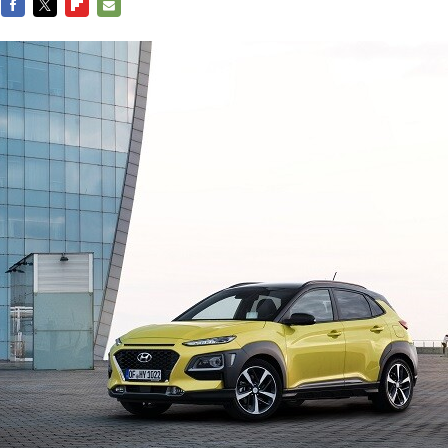
FACEBOOK
TWITTER
FLIPBOARD
E-
MAIL