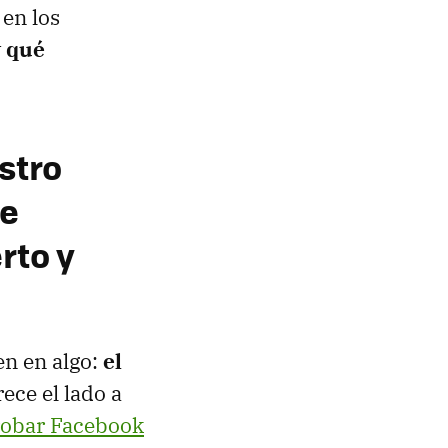
en los
y
qué
stro
de
rto y
en en algo:
el
ece el lado a
obar Facebook