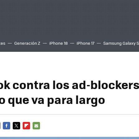
tes
Generación Z
iPhone 18
iPhone 17
Samsung Galaxy 
k contra los ad-blockers
o que va para largo
FACEBOOK
TWITTER
FLIPBOARD
E-