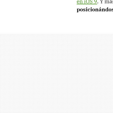
en iOS 9
. Y m
posicionándos