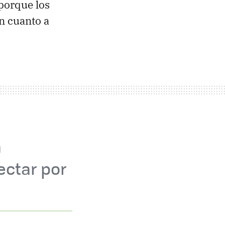
porque los
n cuanto a
n
ectar por