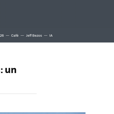
S26
Café
Jeff Bezos
IA
: un