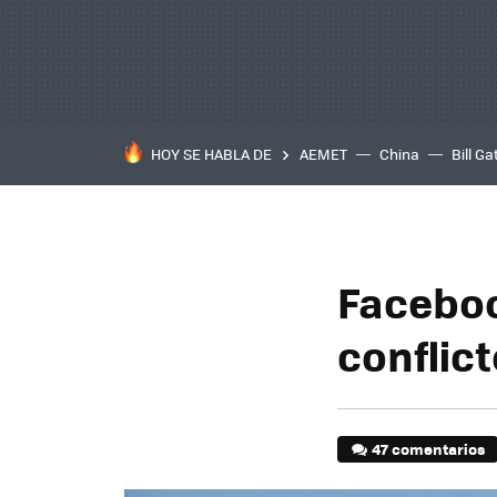
HOY SE HABLA DE
AEMET
China
Bill Ga
Faceboo
conflict
47 comentarios